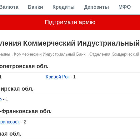
Валюта
Банки
Кредиты
Депозиты
МФО
Підтримати армію
ления Коммерческий Индустриальный
раины
→
Коммерческий Индустриальный Банк
→
Отделения Коммерческий
опетровская обл.
1
Кривой Рог
- 1
ирская обл.
р
- 1
-Франковская обл.
ранковск
- 2
кая обл.