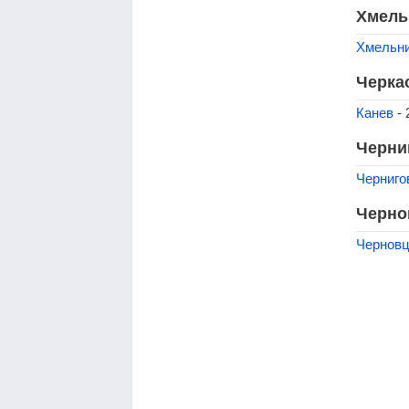
Хмель
Хмельн
Черка
Канев
- 
Черни
Черниго
Черно
Чернов