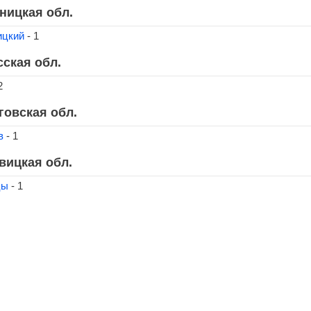
ницкая обл.
ицкий
- 1
сская обл.
2
говская обл.
в
- 1
вицкая обл.
цы
- 1