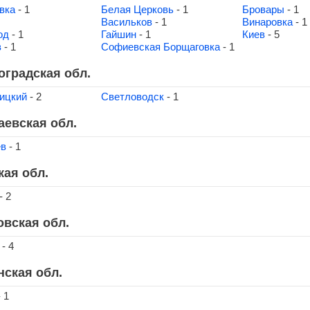
вка
- 1
Белая Церковь
- 1
Бровары
- 1
Васильков
- 1
Винаровка
- 1
од
- 1
Гайшин
- 1
Киев
- 5
в
- 1
Софиевская Борщаговка
- 1
оградская обл.
ицкий
- 2
Светловодск
- 1
аевская обл.
ев
- 1
кая обл.
- 2
овская обл.
- 4
нская обл.
 1