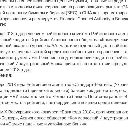
точены на инвестировании в ценные бумаги, торговые и кредит
стью и торговом финансировании на развивающихся рынках. GM
ей по ценным бумагам и биржам (SEC) в США как зарегистриро
торизованная и регулируется Financial Conduct Authority в Вели
ги:
ря 2018 года решением рейтингового комитета Рейтингового аген
очный кредитный рейтинг Акционерного общества «Коммерческ
льной шкале на уровне uaАА. Банк или отдельный долговой инс
ризуется очень высокой кредитоспособностью по сравнению с 
ми инструментами. Решение о подтверждении кредитного рейти
ческий Индустриальный Банк» принято в соответствии с резуль
яцев 2018 года.
ения:
бря 2018 года Рейтинговое агентство «Стандарт-Рейтинг» (Украи
га надежности (привлекательности) банковских депозитов», сос
ции НБУ и квартальной отчетности банков. По итогам работы 9
атое место в рейтинге, подтвердив свои позиции среди лидеров
ам X Всеукраинского конкурса «Банк года-2018», организованн
«Банкир», Акционерное общество «Коммерческий Индустриальн
ии «Самые надежные и устойчивые банки».