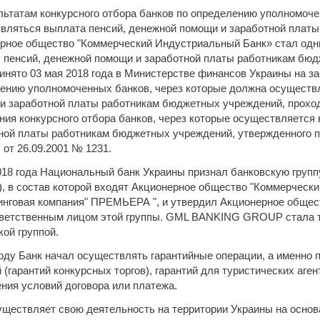
льтатам конкурсного отбора банков по определению уполномоче
вляться выплата пенсий, денежной помощи и заработной плат
рное общество "Коммерческий Индустриальный Банк» стал одн
 пенсий, денежной помощи и заработной платы работникам бюд
инято 03 мая 2018 года в Министерстве финансов Украины на з
ению уполномоченных банков, через которые должна осуществ
и заработной платы работникам бюджетных учреждений, прохо
ния конкурсного отбора банков, через которые осуществляется
ной платы работникам бюджетных учреждений, утвержденного 
 от 26.09.2001 № 1231.
018 года Национальный банк Украины признал банковскую гр
 в состав которой входят Акционерное общество "Коммерческ
инговая компания" ПРЕМЬЕРА ", и утвердил Акционерное обще
тветственным лицом этой группы. GML BANKING GROUP стала 
кой группой.
году Банк начал осуществлять гарантийные операции, а именно 
 (гарантий конкурсных торгов), гарантий для туристических аген
ния условий договора или платежа.
уществляет свою деятельность на территории Украины на основ