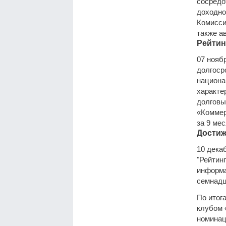
сосредо
доходно
Комисси
также ав
Рейтин
07 нояб
долгоср
национа
характе
долговы
«Коммер
за 9 мес
Достиж
10 дека
"Рейтин
информа
семнадц
По итог
клубом 
номинац