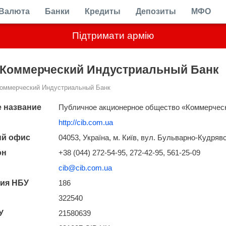
Валюта
Банки
Кредиты
Депозиты
МФО
Підтримати армію
Коммерческий Индустриальный Банк
оммерческий Индустриальный Банк
 название
Публичное акционерное общество «Коммерчес
http://cib.com.ua
ый офис
04053, Україна, м. Київ, вул. Бульварно-Кудрявс
он
+38 (044) 272-54-95, 272-42-95, 561-25-09
cib@cib.com.ua
ия НБУ
186
322540
У
21580639