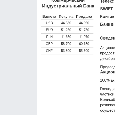
Коммерческий
Телекс
Индустриальный Банк
SWIFT
Валюта
Покупка
Продажа
Контак
USD
44.530
44.960
Банк в
EUR
51.250
51.730
PLN
11.660
11.970
Сведен
GBP
58.700
60.150
Акционе
CHF
53.800
55.600
предост
декабря 
Председ
Акцио
100% ак
Господи
частной
Великоб
развива
осущест