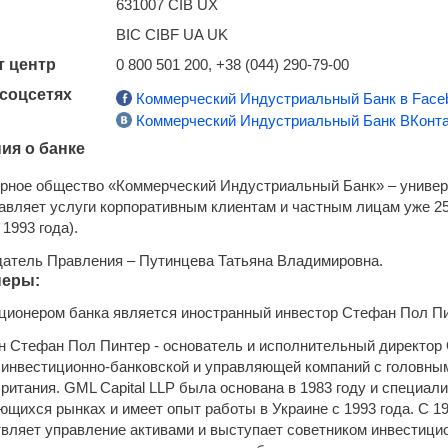
631007 CIB UX
BIC CIBF UA UK
т центр
0 800 501 200, +38 (044) 290-79-00
 соцсетях
Коммерческий Индустриальный Банк в Face
Коммерческий Индустриальный Банк ВКонта
ия о банке
рное общество «Коммерческий Индустриальный Банк» – универ
авляет услуги корпоративным клиентам и частным лицам уже 25
1993 года).
атель Правления – Путинцева Татьяна Владимировна.
неры:
ционером банка является иностранный инвестор Стефан Пол Пи
н Стефан Пол Пинтер - основатель и исполнительный директор GM
 инвестиционно-банковской и управляющей компаний с головным
ритания. GML Capital LLP была основана в 1983 году и специал
ющихся рынках и имеет опыт работы в Украине с 1993 года. С 19
вляет управление активами и выступает советником инвестици