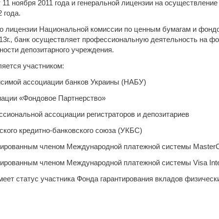
 11 ноября 2011 года и генеральной лицензии на осуществлени
 года.
о лицензии Национальной комиссии по ценным бумагам и фондо
013г., банк осуществляет профессиональную деятельность на ф
ности депозитарного учреждения.
ляется участником:
исимой ассоциации банков Украины (НАБУ)
иации «Фондовое Партнерство»
ссиональной ассоциации регистраторов и депозитариев
нского кредитно-банковского союза (УКБС)
ированным членом Международной платежной системы MasterC
иированным членом Международной платежной системы Visa Inter
имеет статус участника Фонда гарантирования вкладов физически