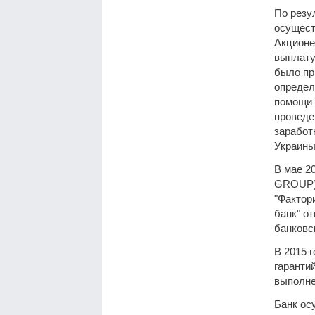
По резу
осущест
Акционе
выплату
было пр
определ
помощи 
проведе
заработ
Украины
В мае 2
GROUP),
"Фактор
банк" о
банковс
В 2015 
гарантий
выполне
Банк ос