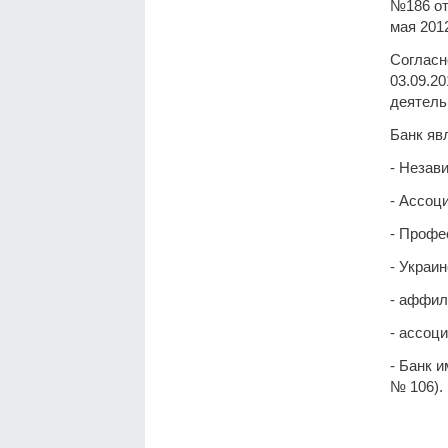
№186 от
мая 2012
Согласн
03.09.2
деятель
Банк яв
- Незав
- Ассоц
- Профе
- Украи
- аффил
- ассоц
- Банк 
№ 106).