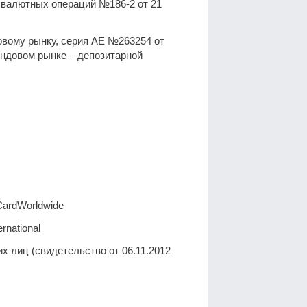
е валютных операций №186-2 от 21
вому рынку, серия АЕ №263254 от
ондовом рынке – депозитарной
ardWorldwide
national
х лиц (свидетельство от 06.11.2012