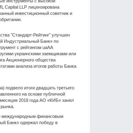
ные инструменты с высокой
L Capital LLP лицензирована
ванный инвестиционный советник и
кобритании.
тства "Стандарт-Рейтинг" улучшен
ий Индустриальный Банк» по
трумент с рейтингом uaAА
другими украинскими заемщиками или
нга Акционерного общества
татами анализа итогов работы Банка
на) подвело итоги двадцать третьего
тавленного на основе публичной
 месяцев 2018 года АО «КИБ» занял
 рынка.
ого международным финансовым
ый Банк» одержал победу в