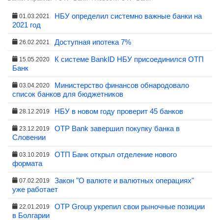
НБУ определил системно важные банки на
01.03.2021
2021 год
Доступная ипотека 7%
26.02.2021
К системе BankID НБУ присоединился ОТП
15.05.2020
Банк
Министерство финансов обнародовало
03.04.2020
список банков для бюджетников
НБУ в новом году проверит 45 банков
28.12.2019
OTP Bank завершил покупку банка в
23.12.2019
Словении
ОТП Банк открыл отделение нового
03.10.2019
формата
Закон "О валюте и валютных операциях"
07.02.2019
уже работает
OTP Group укрепил свои рыночные позиции
22.01.2019
в Болгарии