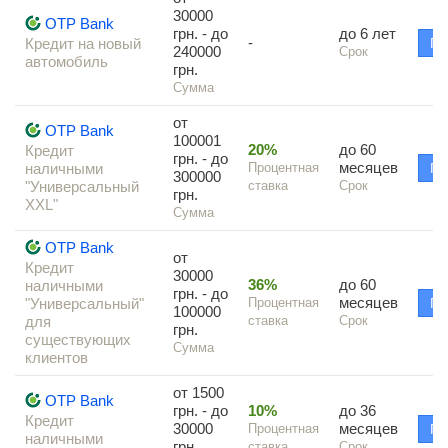
30000
OTP Bank
грн. - до
до 6 лет
-
Кредит на новый
По
240000
Срок
автомобиль
грн.
Сумма
от
OTP Bank
100001
20%
до 60
Кредит
грн. - до
месяцев
наличными
Процентная
По
300000
"Универсальный
ставка
Срок
грн.
XXL"
Сумма
OTP Bank
от
Кредит
30000
36%
до 60
наличными
грн. - до
месяцев
"Универсальный"
Процентная
По
100000
для
ставка
Срок
грн.
существующих
Сумма
клиентов
от 1500
OTP Bank
грн. - до
10%
до 36
Кредит
30000
месяцев
Процентная
По
наличными
грн.
ставка
Срок