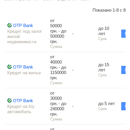
Показано 1-8 с 8
от
OTP Bank
50000
до 10
грн. - до
Кредит под залог
-
лет
По
500000
жилой
Срок
грн.
недвижимости
Сумма
от
40000
до 15
OTP Bank
грн. - до
-
лет
По
1150000
Кредит на жилье
Срок
грн.
Сумма
от
30000
OTP Bank
грн. - до
до 5 лет
-
Кредит на б/у
По
240000
Срок
автомобиль
грн.
Сумма
от