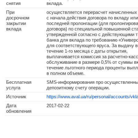
снятия
вклада.
При
осуществляется перерасчет начисленных
досрочном
с начала действия договора по вкладу или
закрытии
последней пролонгации (для пролонгирова
вклада
договора) по специальной повышенной ста
утвержденной согласно с действующими 
банка для вклада по требованию «Универ
для соответствующего яруса. За выдачу в
течение 1-го месяца с даты открытия,
выплачивается комиссия за расчетно-кас
обслуживание в размере 0,5% от суммы в
течение льготного периода проценты вып
в полном объеме.
Бесплатная
SMS-информирования про осуществленны
услуга
депозитному счету операции.
Источник
https://www.aval.ua/ru/personal/accounts/vkl
Дата
2017-02-22
обновления