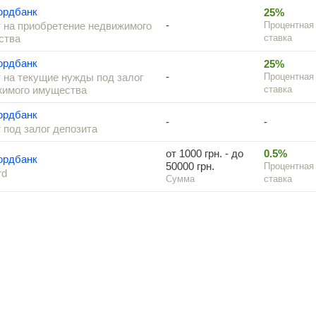
ордбанк
25%
-
 на приобретение недвижимого
Процентная
ства
ставка
ордбанк
25%
-
 на текущие нужды под залог
Процентная
жимого имущества
ставка
ордбанк
-
-
 под залог депозита
от 1000 грн. - до
0.5%
ордбанк
50000 грн.
Процентная
rd
Сумма
ставка