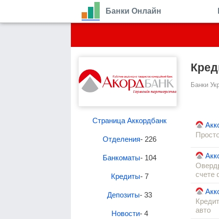
Банки Онлайн
Кред
Банки Ук
Страница Аккордбанк
Акк
Прост
Отделения
- 226
Акк
Банкоматы
- 104
Овердр
счете 
Кредиты
- 7
Акк
Депозиты
- 33
Кредит
авто
Новости
- 4