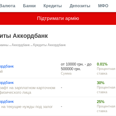
Валюта
Банки
Кредиты
Депозиты
МФО
Підтримати армію
иты Аккордбанк
раины
→
Аккордбанк
→
Кредиты Аккордбанк
от 10000 грн. - до
0.01%
ордбанк
500000 грн.
Процентная
ой
Сумма
ставка
ордбанк
30%
-
афт на зарплатном карточном
Процентная
физического лица
ставка
ордбанк
25%
-
 на текущие нужды под залог
Процентная
ставка