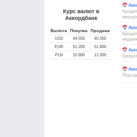
Акк
Курс валют в
Кредит
имуще
Аккордбанк
Акк
Валюта
Покупка
Продажа
Кредит
USD
44.550
45.050
недви
EUR
51.200
51.800
Акк
PLN
10.800
12.000
Кредит
Акк
Plusca