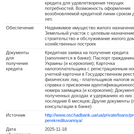
кредита для удовлетворения текущих
потребностей. Возможность оформления
возобновляемой кредитной линии сроком 
лет.
Обеспечение
Недвижимое имущество жилого назначени
Земельный участок с целевым назначение
строительство и обслуживание жилого до
хозяйственных построек
Документы
Кредитная заявка на получение кредита
для
(заполняется в банке); Паспорт гражданин
получения
Украины (и ксерокопия); Карточка
кредита
налогоплательщика с регистрационным н
учетной карточки в Государственном реес
физических лиц - плательщиков налогов и
справка о присвоении идентификационног
номера заемщика (и ксерокопия); Документ
полученных доходах и удержаниях из них 
последние 6 месяцев; Другие документы (
консультации в банке)
Источник
http://www.oschadbank.ua/ua/private/loans/p
perekredituvannya/
Дата
2025-11-18