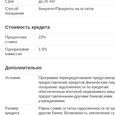
Срок
до 20 лет
Способ
Аннуитет/Проценты на остаток
погашения
Стоимость кредита
Процентная
23%
ставка
Одноразовая
1.5%
комиссия
Дополнительно
Условия
Программа перекредитования предусматр
предоставление кредитов физическим лиц
погашение задолженности по кредитам
обеспеченным ипотекой недвижимого иму
предоставленными другими банковскими
учреждениями.
Размер
Равна сумме остатка задолженности по кр
кредита
другом банке; Возможность увеличения с