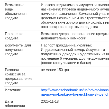
Возможные
Ипотека недвижимого имущества жилог
виды
назначения; Ипотека недвижимого иму
обеспечения
нежилого назначения; Земельный участ
кредита
целевым назначением на строительство
обслуживание жилого дома и хозяйств
построек; транспортные средства
Погашение
Возможно досрочное погашение кредита
кредита
дополнительных комиссий
Документы для
Паспорт гражданина Украины;
получения
Индификационный номер; Документ о
кредита
полученных доходах и удержаниях из н
последние 6 месяцев; Другие документ
(после консультации в банке)
Разовая
не менее 150 грн
комиссия за
предоставление
кредита
Источник
http://www.oschadbank.ua/ua/private/loans/
na-mayno-banku-avto-nerukhom-st-toshch
Дата
2025-11-18
обновления