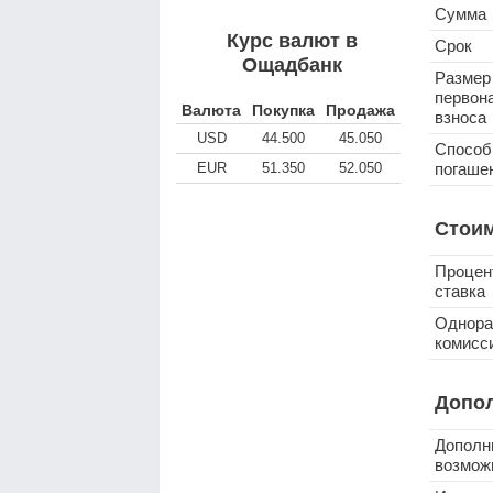
Сумма
Курс валют в
Срок
Ощадбанк
Размер
первон
Валюта
Покупка
Продажа
взноса
USD
44.500
45.050
Способ
EUR
51.350
52.050
погаше
Стоим
Процен
ставка
Однора
комисс
Допо
Дополн
возмож