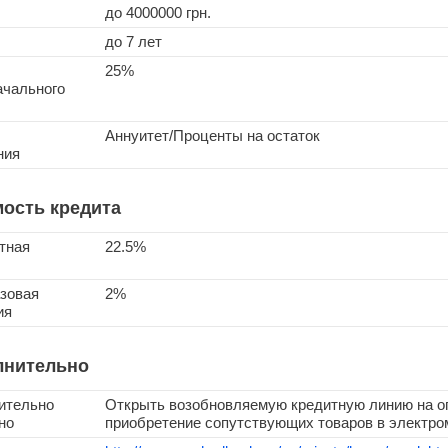
до
4000000
грн.
до 7 лет
25%
ачального
Аннуитет/Проценты на остаток
ния
ость кредита
тная
22.5%
зовая
2%
ия
лнительно
ительно
Открыть возобновляемую кредитную линию на о
но
приобретение сопутствующих товаров в электр