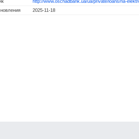
ик
http://www.oschadbank.ua/ua/private/loans/na-elektr
бновления
2025-11-18