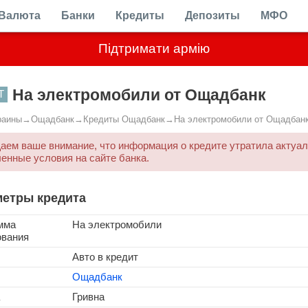
Валюта
Банки
Кредиты
Депозиты
МФО
Підтримати армію
На электромобили от Ощадбанк
Т
раины
→
Ощадбанк
→
Кредиты Ощадбанк
→
На электромобили от Ощадбан
ем ваше внимание, что информация о кредите утратила актуал
енные условия на сайте банка.
етры кредита
мма
На электромобили
ования
Авто в кредит
Ощадбанк
Гривна