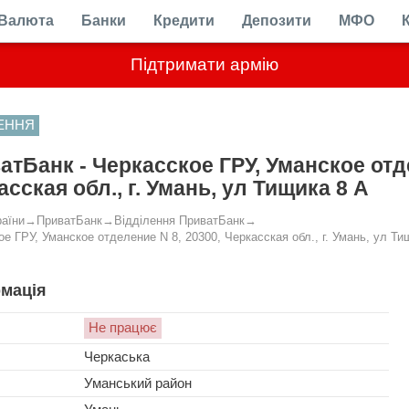
Валюта
Банки
Кредити
Депозити
МФО
Підтримати армію
ЛЕННЯ
атБанк - Черкасское ГРУ, Уманское отде
сская обл., г. Умань, ул Тищика 8 А
раїни
→
ПриватБанк
→
Відділення ПриватБанк
→
е ГРУ, Уманское отделение N 8, 20300, Черкасская обл., г. Умань, ул Ти
мація
Не працює
Черкаська
Уманський район