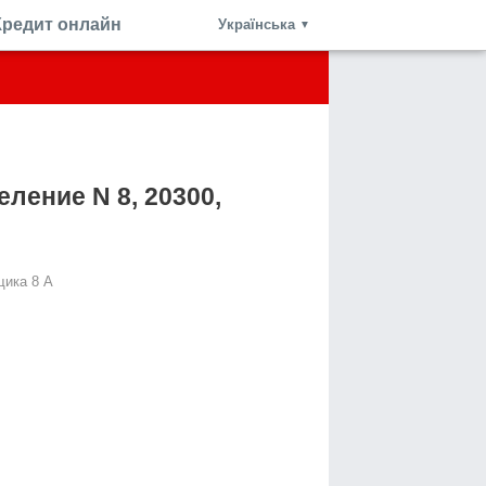
Кредит онлайн
Українська
▼
ление N 8, 20300,
щика 8 А