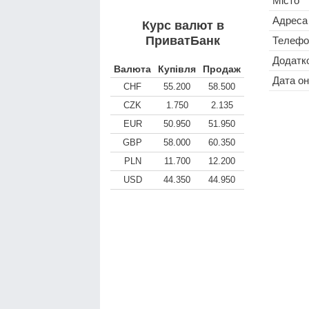
Місто
Адреса
Курс валют в
ПриватБанк
Телефо
Додатко
Валюта
Купівля
Продаж
Дата о
CHF
55.200
58.500
CZK
1.750
2.135
EUR
50.950
51.950
GBP
58.000
60.350
PLN
11.700
12.200
USD
44.350
44.950