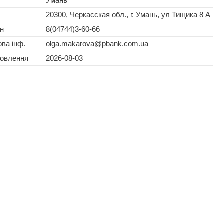
Умань
20300, Черкасская обл., г. Умань, ул Тищика 8 А
н
8(04744)3-60-66
ва інф.
olga.makarova@pbank.com.ua
новлення
2026-08-03