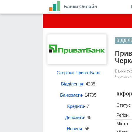
Банки Онлайн
ВІДДІ
Прив
Черка
Банки Ук
Сторінка ПриватБанк
Черкасско
Відділення
- 4235
Інфор
Банкомати
- 14705
Статус
Кредити
- 7
Регіон
Депозити
- 45
Місто
Новини
- 56