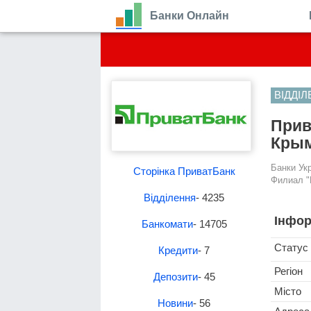
Банки Онлайн
ВІДДІ
Прив
Крым
Банки Ук
Сторінка ПриватБанк
Филиал "
Відділення
- 4235
Інфор
Банкомати
- 14705
Статус
Кредити
- 7
Регіон
Депозити
- 45
Місто
Новини
- 56