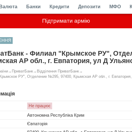
Валюта
Банки
Кредити
Депозити
МФО
Підтримати армію
ЛЕННЯ
атБанк - Филиал "Крымское РУ", Отде
ская АР обл., г. Евпатория, ул Д Ульян
раїни
→
ПриватБанк
→
Відділення ПриватБанк
→
Крымское РУ", Отделение №295, 97400, Крымская АР обл., г. Евпатория,
мація
Не працює
Автономна Республіка Крим
Євпаторія