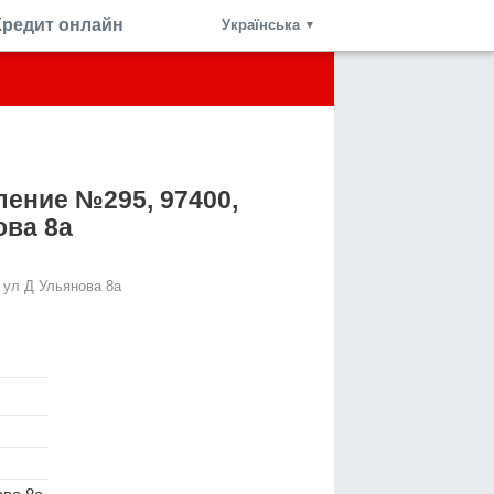
Кредит онлайн
Українська
▼
ление №295, 97400,
ова 8а
 ул Д Ульянова 8а