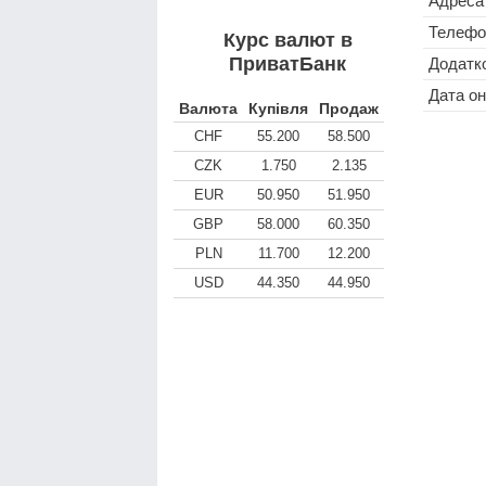
Адреса
Телефо
Курс валют в
ПриватБанк
Додатко
Дата о
Валюта
Купівля
Продаж
CHF
55.200
58.500
CZK
1.750
2.135
EUR
50.950
51.950
GBP
58.000
60.350
PLN
11.700
12.200
USD
44.350
44.950