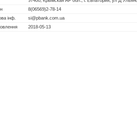
97400, Крымская АР обл., г. Евпатория, ул Д Ульян
н
8(06569)2-78-14
ва інф.
si@pbank.com.ua
новлення
2018-05-13