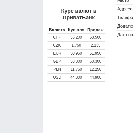
Місто
Адреса
Курс валют в
ПриватБанк
Телефо
Додатко
Валюта
Купівля
Продаж
Дата о
CHF
55.200
58.500
CZK
1.750
2.135
EUR
50.950
51.950
GBP
58.000
60.300
PLN
11.750
12.250
USD
44.300
44.900