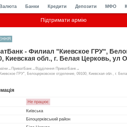
Валюта
Банки
Кредити
Депозити
МФО
Підтримати армію
ЛЕННЯ
атБанк - Филиал "Киевское ГРУ", Бело
, Киевская обл., г. Белая Церковь, ул 
раїни
→
ПриватБанк
→
Відділення ПриватБанк
→
Киевское ГРУ", Белоцерковское отделение, 09100, Киевская обл., г. Бела
мація
Не працює
Київська
Білоцерківський район