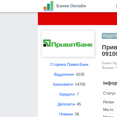
Банки Онлайн
ВІДДІ
Прив
09100
Банки Ук
Сторінка ПриватБанк
Филиал "
Відділення
- 4235
Інфор
Банкомати
- 14705
Статус
Кредити
- 7
Регіон
Депозити
- 45
Місто
Новини
- 56