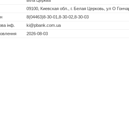
Біла Церква
09100, Киевская обл., г. Белая Церковь, ул О Гонча
н
8(04463)8-30-01,8-30-02,8-30-03
ва інф.
ki@pbank.com.ua
новлення
2026-08-03