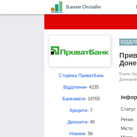
Банки Онлайн
ВІДДІ
Прив
Доне
Банки Ук
Сторінка ПриватБанк
Донецкий 
Відділення
- 4235
Інфор
Банкомати
- 14705
Статус
Кредити
- 7
Регіон
Депозити
- 45
Місто
Новини
- 56