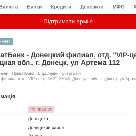
Валюта
Банки
Кредити
Депозити
МФО
Підтримати армію
ЛЕННЯ
атБанк - Донецкий филиал, отд. "VIP-це
цкая обл., г. Донецк, ул Артема 112
раїни
→
ПриватБанк
→
Відділення ПриватБанк
→
филиал, отд. "VIP-центр № 3", 83048, Донецкая обл., г. Донецк, ул Арте
мація
Не працює
Донецька
Донецький район