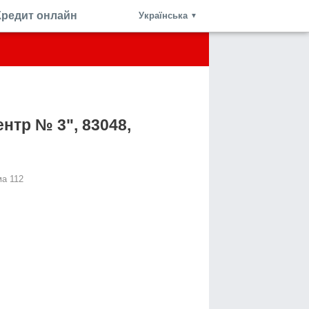
Кредит онлайн
Українська
▼
нтр № 3", 83048,
ма 112