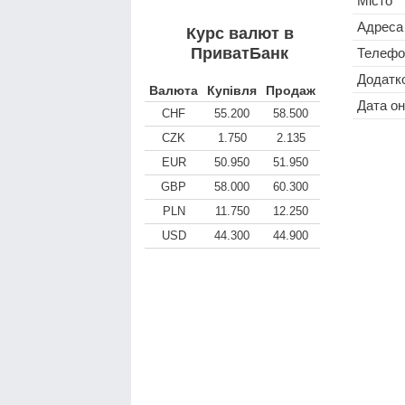
Місто
Адреса
Курс валют в
ПриватБанк
Телефо
Додатко
Валюта
Купівля
Продаж
Дата о
CHF
55.200
58.500
CZK
1.750
2.135
EUR
50.950
51.950
GBP
58.000
60.300
PLN
11.750
12.250
USD
44.300
44.900