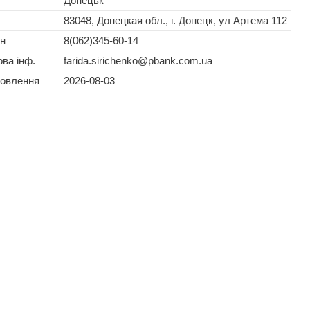
Донецьк
83048, Донецкая обл., г. Донецк, ул Артема 112
н
8(062)345-60-14
ва інф.
farida.sirichenko@pbank.com.ua
новлення
2026-08-03