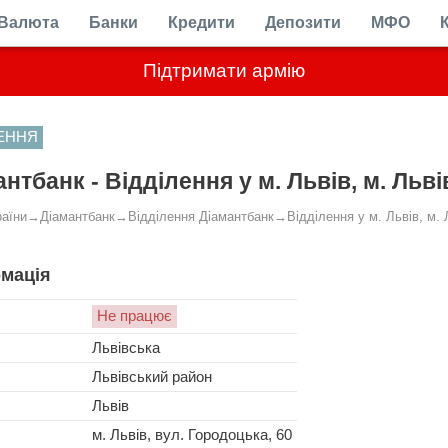
Валюта
Банки
Кредити
Депозити
МФО
Підтримати армію
ЛЕННЯ
нтбанк - Відділення у м. Львів, м. Льві
раїни
→
Діамантбанк
→
Відділення Діамантбанк
→
Відділення у м. Львів, м. 
мація
Не працює
Львівська
Львівський район
Львів
м. Львів, вул. Городоцька, 60