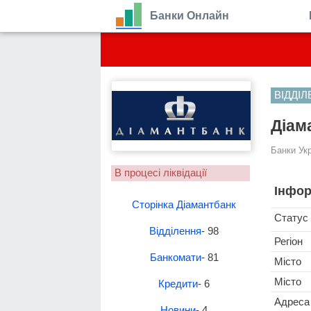
Банки Онлайн
ВІДДІ
Діама
Банки Ук
В процесі ліквідації
Інфор
Сторінка Діамантбанк
Статус
Відділення
- 98
Регіон
Банкомати
- 81
Місто
Місто
Кредити
- 6
Адреса
Новини
- 4