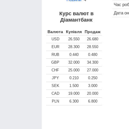
Час ро
Дата о
Курс валют в
Діамантбанк
Валюта
Купівля
Продаж
USD
26.550
26.680
EUR
28.300
28.550
RUB
0.440
0.480
GBP
32.000
34.300
CHF
25.000
27.000
JPY
0.210
0.250
SEK
1.500
3.000
CAD
19.000
20.000
PLN
6.300
6.800