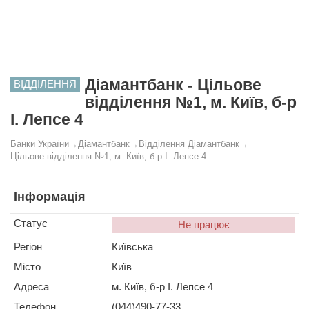
Діамантбанк - Цільове
ВІДДІЛЕННЯ
відділення №1, м. Київ, б-р
І. Лепсе 4
Банки України
→
Діамантбанк
→
Відділення Діамантбанк
→
Цільове відділення №1, м. Київ, б-р І. Лепсе 4
Інформація
Статус
Не працює
Регіон
Київська
Місто
Київ
Адреса
м. Київ, б-р І. Лепсе 4
Телефон
(044)490-77-33