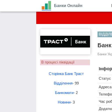
Банки Онлайн
ВІДДІ
Банк
Банки Ук
В процесі ліквідації
Інфор
Сторінка Банк Траст
Статус
Відділення
- 99
Адреса
Банкомати
- 2
Телефо
Час ро
Новини
- 3
Додатко