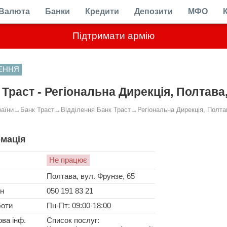
Валюта
Банки
Кредити
Депозити
МФО
Підтримати армію
ЛЕННЯ
 Траст - Регіональна Дирекція, Полтава,
раїни
→
Банк Траст
→
Відділення Банк Траст
→
Регіональна Дирекція, Полта
мація
Не працює
Полтава, вул. Фрунзе, 65
н
050 191 83 21
боти
Пн-Пт: 09:00-18:00
ва інф.
Список послуг: