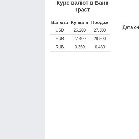
Курс валют в Банк
Траст
Валюта
Купівля
Продаж
Дата о
USD
26.200
27.300
EUR
27.400
28.500
RUB
0.360
0.430