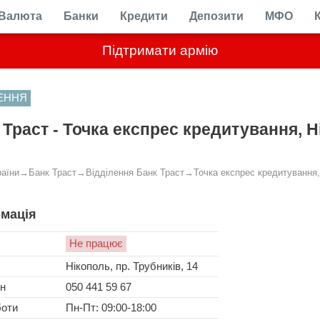
Валюта
Банки
Кредити
Депозити
МФО
Підтримати армію
ЛЕННЯ
 Траст - Точка експрес кредитування, Ні
раїни
→
Банк Траст
→
Відділення Банк Траст
→
Точка експрес кредитування, 
мація
Не працює
Нікополь, пр. Трубників, 14
н
050 441 59 67
боти
Пн-Пт: 09:00-18:00