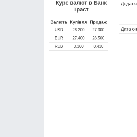
Курс валют в Банк
Додатко
Траст
Валюта
Купівля
Продаж
Дата о
USD
26.200
27.300
EUR
27.400
28.500
RUB
0.360
0.430