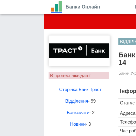
Банки Онлайн
ВІДДІ
Банк
14
Банки Ук
В процесі ліквідації
Сторінка Банк Траст
Інфор
Відділення
- 99
Статус
Банкомати
- 2
Адреса
Телефо
Новини
- 3
Час ро