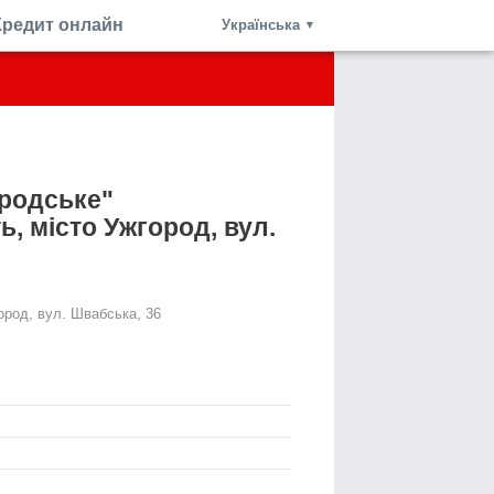
Кредит онлайн
Українська
▼
ородське"
ь, місто Ужгород, вул.
ород, вул. Швабська, 36