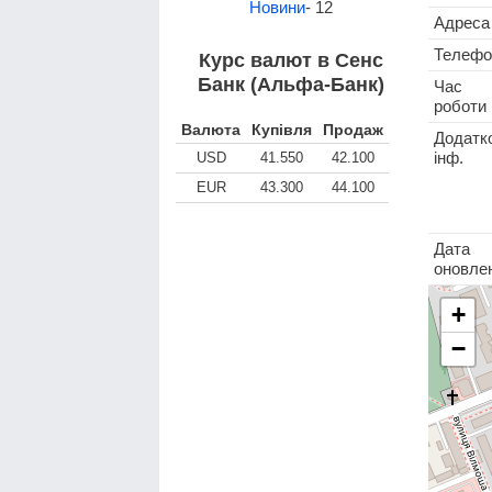
Новини
- 12
Адреса
Телефо
Курс валют в Сенс
Банк (Альфа-Банк)
Час
роботи
Валюта
Купівля
Продаж
Додатк
інф.
USD
41.550
42.100
EUR
43.300
44.100
Дата
оновле
+
−