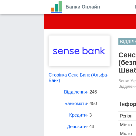
Банки Онлайн
ВІДДІ
Сенс
(без
Шваб
Сторінка Сенс Банк (Альфа-
Банк)
Банки Ук
Відділенн
Відділення
- 246
Банкомати
- 450
Інфор
Кредити
- 3
Регіон
Місто
Депозити
- 43
Місто