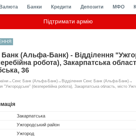
Валюта
Банки
Кредити
Депозити
МФО
Підтримати армію
ЛЕННЯ
 Банк (Альфа-Банк) - Відділення "Ужг
перебійна робота), Закарпатська област
ська, 36
раїни
→
Сенс Банк (Альфа-Банк)
→
Відділення Сенс Банк (Альфа-Банк)
→
я "Ужгородське" (безперебійна робота), Закарпатська область, місто Ужг
мація
Закарпатська
Ужгородський район
Ужгород