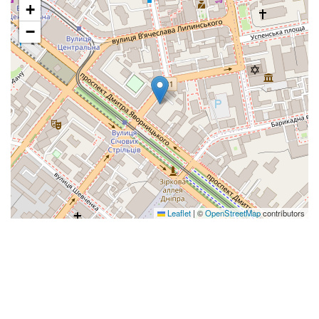
+
−
Leaflet
|
©
OpenStreetMap
contributors