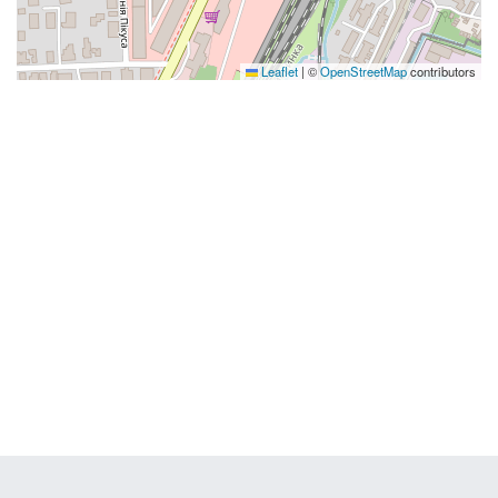
Leaflet
|
©
OpenStreetMap
contributors