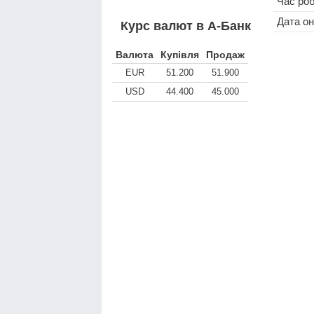
Час ро
Дата о
Курс валют в А-Банк
Валюта
Купівля
Продаж
EUR
51.200
51.900
USD
44.400
45.000