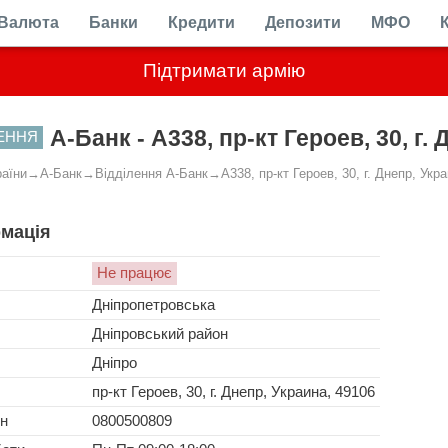
Валюта
Банки
Кредити
Депозити
МФО
Підтримати армію
А-Банк - A338, пр-кт Героев, 30, г.
ЛЕННЯ
раїни
→
А-Банк
→
Відділення А-Банк
→
A338, пр-кт Героев, 30, г. Днепр, Укр
мація
Не працює
Дніпропетровська
Дніпровський район
Дніпро
пр-кт Героев, 30, г. Днепр, Украина, 49106
н
0800500809