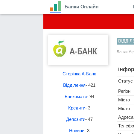
Банки Онлайн
ВІДДІ
Банки Ук
Інфор
Сторінка А-Банк
Статус
Відділення
- 421
Регіон
Банкомати
- 94
Місто
Кредити
- 3
Місто
Адреса
Депозити
- 47
Телефо
Новини
- 3