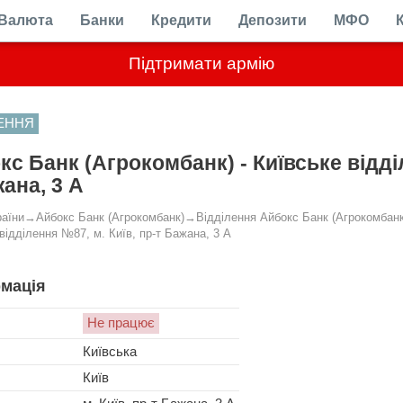
Валюта
Банки
Кредити
Депозити
МФО
Підтримати армію
ЛЕННЯ
кс Банк (Агрокомбанк) - Київське відділ
жана, 3 А
раїни
→
Айбокс Банк (Агрокомбанк)
→
Відділення Айбокс Банк (Агрокомбанк
відділення №87, м. Київ, пр-т Бажана, 3 А
мація
Не працює
Київська
Київ