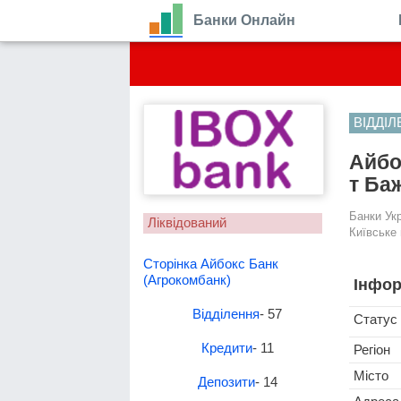
Банки Онлайн
ВІДДІ
Айбо
т Ба
Банки Ук
Ліквідований
Київське 
Сторінка Айбокс Банк
(Агрокомбанк)
Інфор
Відділення
- 57
Статус
Кредити
- 11
Регіон
Місто
Депозити
- 14