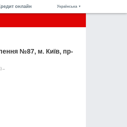
Кредит онлайн
Українська
▼
ення №87, м. Київ, пр-
)
→