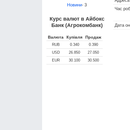
Адреса
Новини
- 3
Час ро
Курс валют в Айбокс
Банк (Агрокомбанк)
Дата о
Валюта
Купівля
Продаж
RUB
0.340
0.390
USD
26.850
27.050
EUR
30.100
30.500