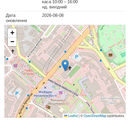
каса 10:00 – 16:00
нд. вихідний
Дата
2026-08-08
оновлення
+
−
Leaflet
|
©
OpenStreetMap
contributors