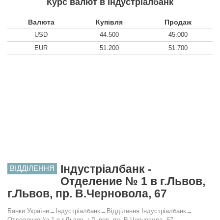
Курс валют в Індустріалбанк
Валюта
Купівля
Продаж
USD
44.500
45.000
EUR
51.200
51.700
Індустріалбанк -
ВІДДІЛЕННЯ
Отделение № 1 в г.Львов,
г.Львов, пр. В.Черновола, 67
Банки України
→
Індустріалбанк
→
Відділення Індустріалбанк
→
Отделение № 1 в г.Львов, г.Львов, пр. В.Черновола, 67