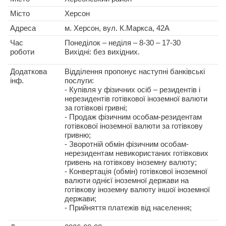
Місто
Херсон
Адреса
м. Херсон, вул. К.Маркса, 42А
Час
Понеділок – неділя – 8-30 – 17-30
роботи
Вихідні: без вихідних.
Додаткова
Відділення пропонує наступні банківські
інф.
послуги:
- Купівля у фізичних осіб – резидентів і
нерезидентів готівкової іноземної валюти
за готівкові гривні;
- Продаж фізичним особам-резидентам
готівкової іноземної валюти за готівкову
гривню;
- Зворотній обмін фізичним особам-
нерезидентам невикористаних готівкових
гривень на готівкову іноземну валюту;
- Конвертація (обмін) готівкової іноземної
валюти однієї іноземної держави на
готівкову іноземну валюту іншої іноземної
держави;
- Прийняття платежів від населення;