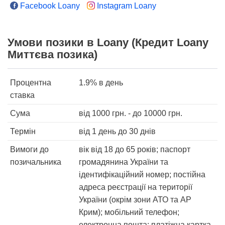
Facebook Loany
Instagram Loany
Умови позики в Loany (Кредит Loany
Миттєва позика)
Процентна
1.9%
в день
ставка
Сума
від
1000
грн. - до
10000
грн.
Термін
від 1 день
до 30 днів
Вимоги до
вік від 18 до 65 років; паспорт
позичальника
громадянина України та
ідентифікаційний номер; постійна
адреса реєстрації на території
України (окрім зони АТО та АР
Крим); мобільний телефон;
електронна пошта; платіжна картка