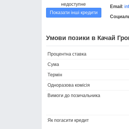
недоступне
Email
:
i
Показати інші кредити
Социаль
Умови позики в Качай Грош
Процентна ставка
Сума
Термін
Одноразова комісія
Вимоги до позичальника
Як погасити кредит