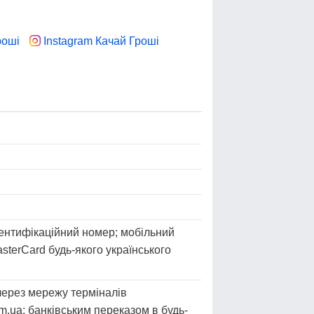
роші
Instagram Качай Гроші
ідентифікаційний номер; мобільний
sterCard будь-якого українського
 через мережу терміналів
.ua; банківським переказом в будь-