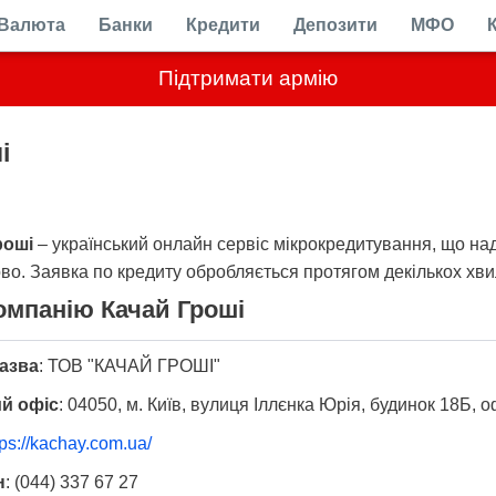
Валюта
Банки
Кредити
Депозити
МФО
Підтримати армію
і
роші
– український онлайн сервіс мікрокредитування, що над
во. Заявка по кредиту обробляється протягом декількох хви
омпанію Качай Гроші
азва
:
ТОВ "КАЧАЙ ГРОШІ"
й офіс
:
04050, м. Київ, вулиця Іллєнка Юрія, будинок 18Б, о
tps://kachay.com.ua/
н
:
(044) 337 67 27