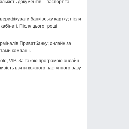
ількість документів – паспорт та
верифікувати банківську картку; після
абінеті. Після цього гроші
ерміналів Приватбанку; онлайн за
тами компанії.
 Gold, VIP. За такою програмою онлайн-
ливість взяти кожного наступного разу