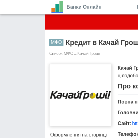
Банки Онлайн
Кредит в Качай Грош
МФО
Список МФО
→
Качай Гроші
Качай Г
цілодобо
Про к
Повна н
Головни
Сайт
:
ht
Телефо
Оформлення на сторінці