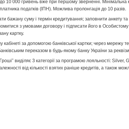
до 10 000 гривень вже при першому зверненні. Мінімальна к
платника податків (ІПН). Можлива пролонгація до 10 разів.
ати бажану суму і термін кредитування; заповнити анкету та 
митися з умовами договору і підписати його в Особистому к
ану картку.
у кабінеті за допомогою банківської картки; через мережу т
анківським переказом в будь-якому банку України за реквізи
 Гроші" виділяє 3 категорії за програмою лояльності: Silver,
алежності від кількості взятих раніше кредитів, а також мож