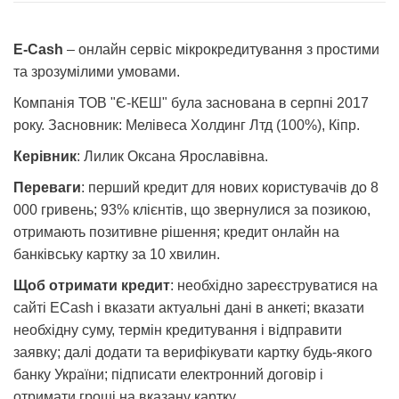
E-Cash
– онлайн сервіс мікрокредитування з простими
та зрозумілими умовами.
Компанія ТОВ "Є-КЕШ" була заснована в серпні 2017
року. Засновник: Мелівеса Холдинг Лтд (100%), Кіпр.
Керівник
: Лилик Оксана Ярославівна.
Переваги
: перший кредит для нових користувачів до 8
000 гривень; 93% клієнтів, що звернулися за позикою,
отримають позитивне рішення; кредит онлайн на
банківську картку за 10 хвилин.
Щоб отримати кредит
: необхідно зареєструватися на
сайті ECash і вказати актуальні дані в анкеті; вказати
необхідну суму, термін кредитування і відправити
заявку; далі додати та верифікувати картку будь-якого
банку України; підписати електронний договір і
отримати гроші на вказану картку.