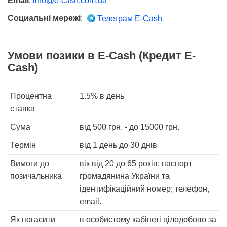
Email
:
info@e-cash.com.ua
Социальні мережі
:
Телеграм E-Cash
Умови позики в E-Cash (Кредит E-
Cash)
Процентна
1.5%
в день
ставка
Сума
від
500
грн. - до
15000
грн.
Термін
від 1 день
до 30 днів
Вимоги до
вік від 20 до 65 років; паспорт
позичальника
громадянина України та
ідентифікаційний номер; телефон,
email.
Як погасити
в особистому кабінеті цілодобово за