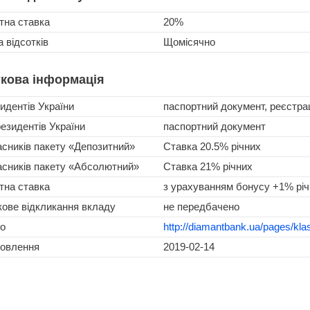
тна ставка
20%
 відсотків
Щомісячно
кова інформація
идентів України
паспортний документ, реєстр
езидентів України
паспортний документ
сників пакету «Депозитний»
Ставка 20.5% річних
асників пакету «Абсолютний»
Ставка 21% річних
тна ставка
з урахуванням бонусу +1% річн
кове відкликання вкладу
не передбачено
о
http://diamantbank.ua/pages/kla
новлення
2019-02-14