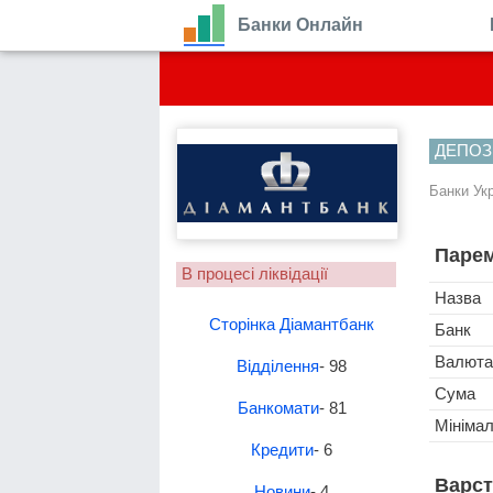
Банки Онлайн
ДЕПОЗ
Банки Ук
Парем
В процесі ліквідації
Назва
Сторінка Діамантбанк
Банк
Валюта
Відділення
- 98
Сума
Банкомати
- 81
Мініма
Кредити
- 6
Варст
Новини
- 4