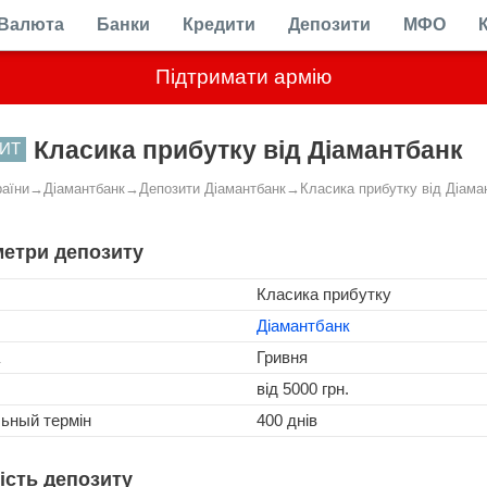
Валюта
Банки
Кредити
Депозити
МФО
Підтримати армію
Класика прибутку від Діамантбанк
ИТ
раїни
→
Діамантбанк
→
Депозити Діамантбанк
→
Класика прибутку від Діама
етри депозиту
Класика прибутку
Діамантбанк
Гривня
від 5000 грн.
льный термін
400 днів
ість депозиту