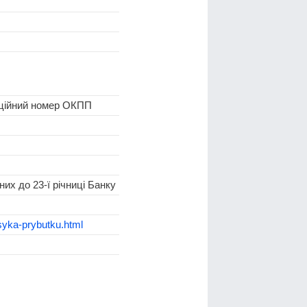
аційний номер ОКПП
их до 23-ї річниці Банку
syka-prybutku.html