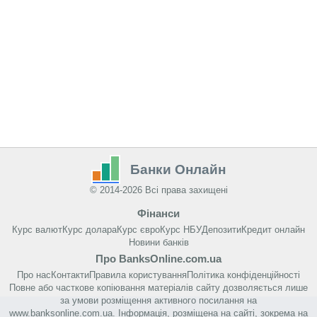
Банки Онлайн
© 2014-2026 Всі права захищені
Фінанси
Курс валют
Курс долара
Курс євро
Курс НБУ
Депозити
Кредит онлайн
Новини банків
Про BanksOnline.com.ua
Про нас
Контакти
Правила користування
Політика конфіденційності
Повне або часткове копіювання матеріалів сайту дозволяється лише
за умови розміщення активного посилання на
www.banksonline.com.ua. Інформація, розміщена на сайті, зокрема на