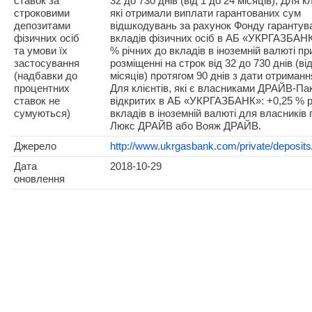
ставок за
32 до 730 днів (від 1 до 24 місяців); Для кл
строковими
які отримали виплати гарантованих сум
депозитами
відшкодувань за рахунок Фонду гарантув
фізичних осіб
вкладів фізичних осіб в АБ «УКРГАЗБАНК
та умови їх
% річних до вкладів в іноземній валюті пр
застосування
розміщенні на строк від 32 до 730 днів (ві
(надбавки до
місяців) протягом 90 днів з дати отриманн
процентних
Для клієнтів, які є власниками ДРАЙВ-Пак
ставок не
відкритих в АБ «УКРГАЗБАНК»: +0,25 % р
сумуються)
вкладів в іноземній валюті для власників 
Люкс ДРАЙВ або Вояж ДРАЙВ.
Джерело
http://www.ukrgasbank.com/private/deposits
Дата
2018-10-29
оновлення