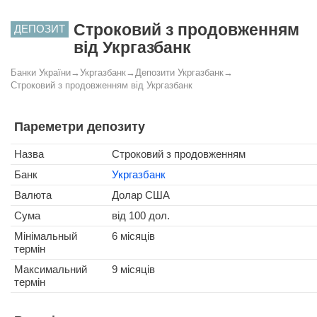
Строковий з продовженням
ДЕПОЗИТ
від Укргазбанк
Банки України
→
Укргазбанк
→
Депозити Укргазбанк
→
Строковий з продовженням від Укргазбанк
Пареметри депозиту
Назва
Строковий з продовженням
Банк
Укргазбанк
Валюта
Долар США
Сума
від 100 дол.
Мінімальный
6 місяців
термін
Максимальний
9 місяців
термін