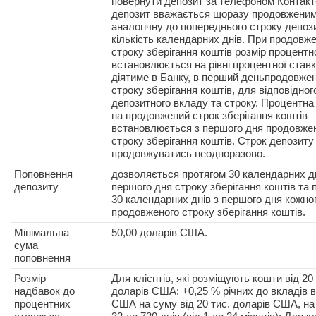
повернути депозит за телефоном Контакт
депозит вважається щоразу продовженим
аналогічну до попереднього строку депоз
кількість календарних днів. При продовже
строку зберігання коштів розмір процентн
встановлюється на рівні процентної ставк
діятиме в Банку, в перший деньпродовже
строку зберігання коштів, для відповідног
депозитного вкладу та строку. Процентна
на продовжений строк зберігання коштів
встановлюється з першого дня продовже
строку зберігання коштів. Строк депозит
продовжуватись неодноразово.
Поповнення
дозволяється протягом 30 календарних дн
депозиту
першого дня строку зберігання коштів та 
30 календарних днів з першого дня кожно
продовженого строку зберігання коштів.
Мінімальна
50,00 доларів США.
сума
поповнення
Розмір
Для клієнтів, які розміщують кошти від 20 
надбавок до
доларів США: +0,25 % річних до вкладів в
процентних
США на суму від 20 тис. доларів США, на 