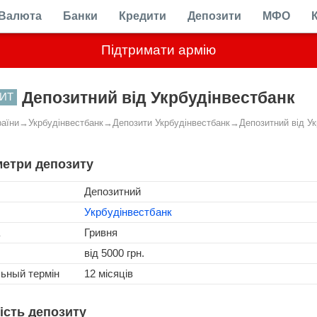
Валюта
Банки
Кредити
Депозити
МФО
Підтримати армію
Депозитний від Укрбудінвестбанк
ИТ
раїни
→
Укрбудінвестбанк
→
Депозити Укрбудінвестбанк
→
Депозитний від У
етри депозиту
Депозитний
Укрбудінвестбанк
Гривня
від 5000 грн.
льный термін
12 місяців
ість депозиту