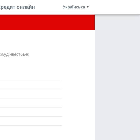
Кредит онлайн
Українська
▼
крбудінвестбанк