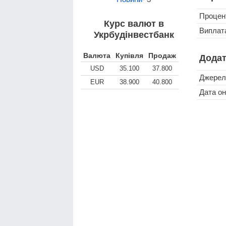
Процен
Курс валют в
Виплата
Укрбудінвестбанк
Валюта
Купівля
Продаж
Додат
USD
35.100
37.800
Джерел
EUR
38.900
40.800
Дата о