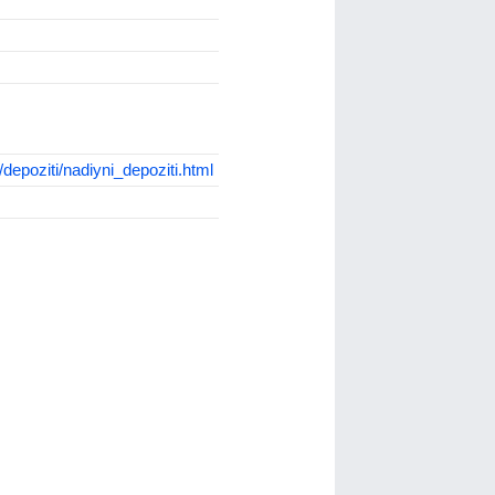
depoziti/nadiyni_depoziti.html