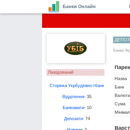
Банки Онлайн
ДЕПОЗ
Банки Ук
Парем
Ліквідований
Назва
Сторінка Укрбудінвестбанк
Банк
Валюта
Відділення
- 35
Сума
Банкомати
- 10
Мініма
Депозити
- 74
Варст
Новини
- 3