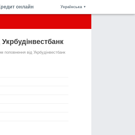
Кредит онлайн
Українська
▼
 Укрбудінвестбанк
ом поповнення від Укрбудінвестбанк