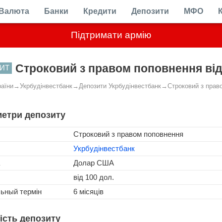
Валюта
Банки
Кредити
Депозити
МФО
Підтримати армію
Строковий з правом поповнення від
ИТ
раїни
→
Укрбудінвестбанк
→
Депозити Укрбудінвестбанк
→
Строковий з прав
етри депозиту
Строковий з правом поповнення
Укрбудінвестбанк
Долар США
від 100 дол.
льный термін
6 місяців
ість депозиту