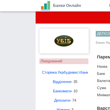
Банки Онлайн
ДЕПОЗ
Банки Ук
Парем
Ліквідований
Назва
Сторінка Укрбудінвестбанк
Банк
Валюта
Відділення
- 35
Сума
Банкомати
- 10
Мініма
Депозити
- 74
Варст
Новини
- 3