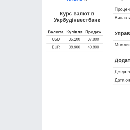
Процен
Курс валют в
Виплата
Укрбудінвестбанк
Валюта
Купівля
Продаж
Управ
USD
35.100
37.800
Можлив
EUR
38.900
40.800
Додат
Джерел
Дата о