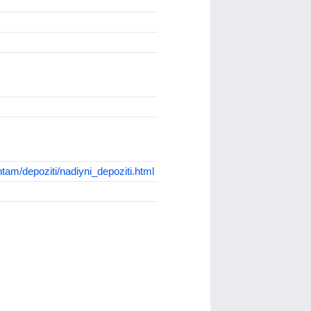
tam/depoziti/nadiyni_depoziti.html