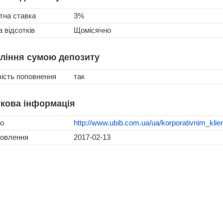
тна ставка
3%
 відсотків
Щомісячно
ління сумою депозиту
ість поповнення
так
кова інформація
о
http://www.ubib.com.ua/ua/korporativnim_klien
новлення
2017-02-13