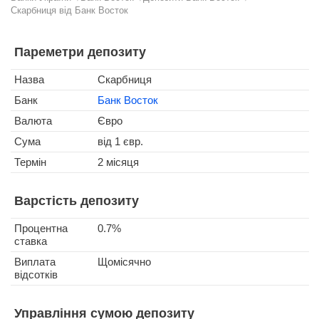
Скарбниця від Банк Восток
Пареметри депозиту
Назва
Скарбниця
Банк
Банк Восток
Валюта
Євро
Сума
від 1 євр.
Термін
2 місяця
Варстість депозиту
Процентна
0.7%
ставка
Виплата
Щомісячно
відсотків
Управління сумою депозиту