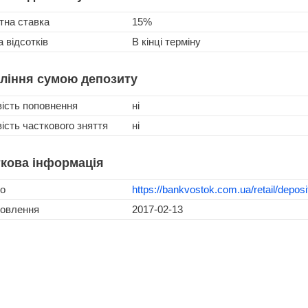
тна ставка
15%
 відсотків
В кінці терміну
ління сумою депозиту
ість поповнення
ні
сть часткового зняття
ні
кова інформація
о
https://bankvostok.com.ua/retail/depos
новлення
2017-02-13