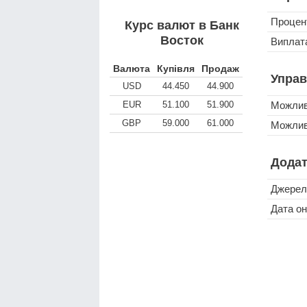
Процен
Курс валют в Банк
Восток
Виплата
Валюта
Купівля
Продаж
Управ
USD
44.450
44.900
EUR
51.100
51.900
Можлив
GBP
59.000
61.000
Можливі
Додат
Джерел
Дата о