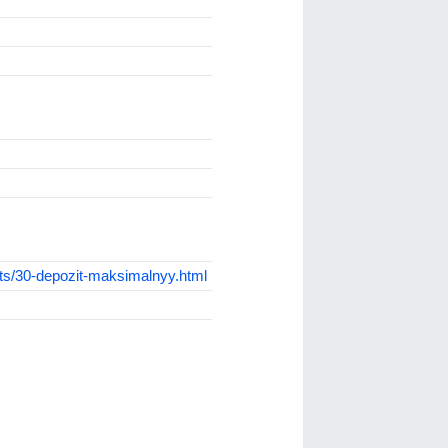
its/30-depozit-maksimalnyy.html