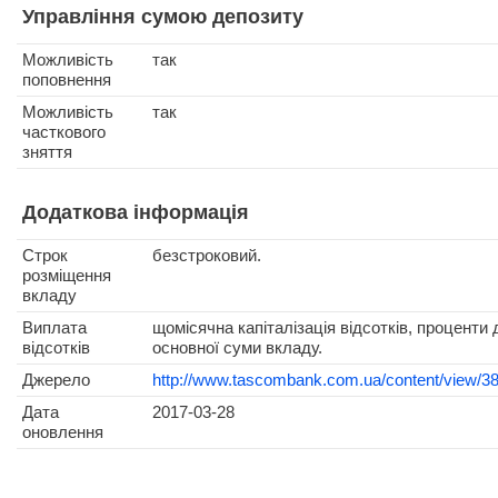
Управління сумою депозиту
Можливість
так
поповнення
Можливість
так
часткового
зняття
Додаткова інформація
Строк
безстроковий.
розміщення
вкладу
Виплата
щомісячна капіталізація відсотків, проценти
відсотків
основної суми вкладу.
Джерело
http://www.tascombank.com.ua/content/view/38/
Дата
2017-03-28
оновлення