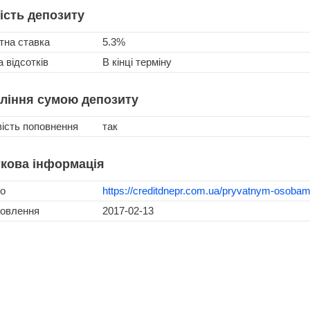
ість депозиту
тна ставка
5.3%
 відсотків
В кінці терміну
ління сумою депозиту
ість поповнення
так
кова інформація
о
https://creditdnepr.com.ua/pryvatnym-osoba
новлення
2017-02-13