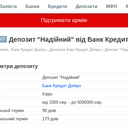
Валюта
Банки
Кредити
Депозити
МФО
Підтримати армію
Депозит "Надійний" від Банк Кредит
ИТ
раїни
→
Банк Кредит Дніпро
→
Депозити Банк Кредит Дніпро
→
Депозит "Над
етри депозиту
Депозит "Надійний"
Банк Кредит Дніпро
Євро
від 1000 євр. - до 5000000 євр.
льный термін
90 днів
альний термін
179 днів