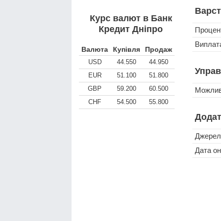
Варст
Курс валют в Банк
Кредит Дніпро
Процен
Виплата
Валюта
Купівля
Продаж
USD
44.550
44.950
Управ
EUR
51.100
51.800
GBP
59.200
60.500
Можлив
CHF
54.500
55.800
Додат
Джерел
Дата о