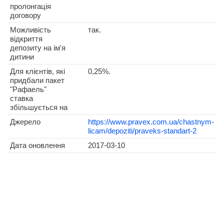
пролонгація
договору
Можливість
так.
відкриття
депозиту на ім'я
дитини
Для клієнтів, які
0,25%.
придбали пакет
"Рафаель"
ставка
збільшується на
Джерело
https://www.pravex.com.ua/chastnym-
licam/depoziti/praveks-standart-2
Дата оновлення
2017-03-10