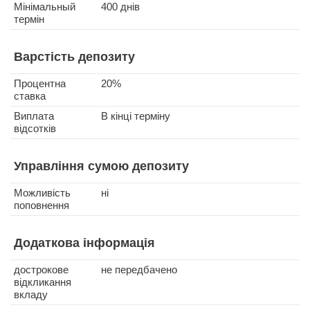
Мінімальный
400 днів
термін
Варстість депозиту
Процентна
20%
ставка
Виплата
В кінці терміну
відсотків
Управління сумою депозиту
Можливість
ні
поповнення
Додаткова інформація
дострокове
не передбачено
відкликання
вкладу