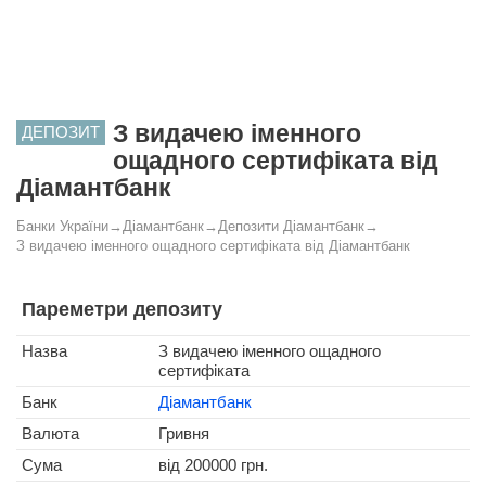
З видачею іменного
ДЕПОЗИТ
ощадного сертифіката від
Діамантбанк
Банки України
→
Діамантбанк
→
Депозити Діамантбанк
→
З видачею іменного ощадного сертифіката від Діамантбанк
Пареметри депозиту
Назва
З видачею іменного ощадного
сертифіката
Банк
Діамантбанк
Валюта
Гривня
Сума
від 200000 грн.