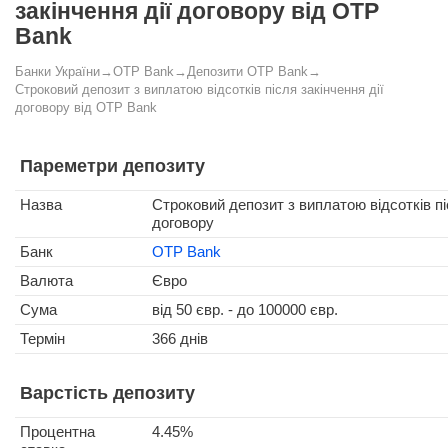
закінчення дії договору від OTP
Bank
Банки України
→
OTP Bank
→
Депозити OTP Bank
→
Строковий депозит з виплатою відсотків після закінчення дії
договору від OTP Bank
Пареметри депозиту
Назва
Строковий депозит з виплатою відсотків пі
договору
Банк
OTP Bank
Валюта
Євро
Сума
від 50 євр. - до 100000 євр.
Термін
366 днів
Варстість депозиту
Процентна
4.45%