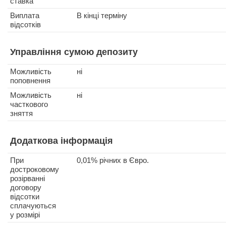
ставка
Виплата
В кінці терміну
відсотків
Управління сумою депозиту
Можливість
ні
поповнення
Можливість
ні
часткового
зняття
Додаткова інформація
При
0,01% річних в Євро.
достроковому
розірванні
договору
відсотки
сплачуються
у розмірі