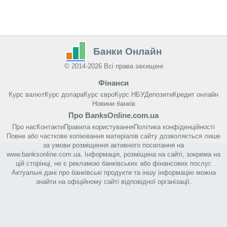
Банки Онлайн
© 2014-2026 Всі права захищені
Фінанси
Курс валют
Курс долара
Курс євро
Курс НБУ
Депозити
Кредит онлайн
Новини банків
Про BanksOnline.com.ua
Про нас
Контакти
Правила користування
Політика конфіденційності
Повне або часткове копіювання матеріалів сайту дозволяється лише
за умови розміщення активного посилання на
www.banksonline.com.ua. Інформація, розміщена на сайті, зокрема на
цій сторінці, не є рекламою банківських або фінансових послуг.
Актуальні дані про банківські продукти та іншу інформацію можна
знайти на офіційному сайті відповідної організації.