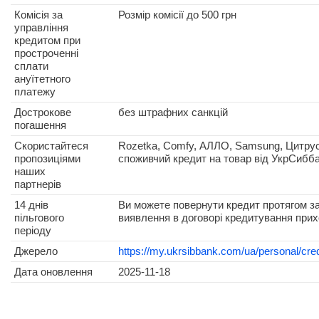
Комісія за
Розмір комісії до 500 грн
управління
кредитом при
простроченні
сплати
ануїтетного
платежу
Дострокове
без штрафних санкцій
погашення
Скористайтеся
Rozetka, Comfy, АЛЛО, Samsung, Цитрус
пропозиціями
споживчий кредит на товар від УкрСибба
наших
партнерів
14 днів
Ви можете повернути кредит протягом за
пільгового
виявлення в договорі кредитування прих
періоду
Джерело
https://my.ukrsibbank.com/ua/personal/cred
Дата оновлення
2025-11-18