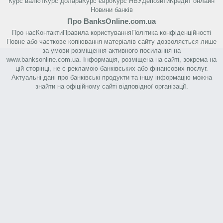
Курс валют
Курс долара
Курс євро
Курс НБУ
Депозити
Кредит онлайн
Новини банків
Про BanksOnline.com.ua
Про нас
Контакти
Правила користування
Політика конфіденційності
Повне або часткове копіювання матеріалів сайту дозволяється лише
за умови розміщення активного посилання на
www.banksonline.com.ua. Інформація, розміщена на сайті, зокрема на
цій сторінці, не є рекламою банківських або фінансових послуг.
Актуальні дані про банківські продукти та іншу інформацію можна
знайти на офіційному сайті відповідної організації.