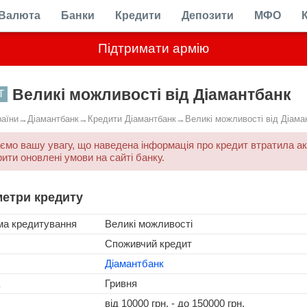
Валюта
Банки
Кредити
Депозити
МФО
Підтримати армію
Великі можливості від Діамантбанк
Т
раїни
→
Діамантбанк
→
Кредити Діамантбанк
→
Великі можливості від Діама
ємо вашу увагу, що наведена інформація про кредит втратила а
рити оновлені умови на сайті банку.
етри кредиту
ма кредитування
Великі можливості
Споживчий кредит
Діамантбанк
Гривня
від
10000
грн. - до
150000
грн.