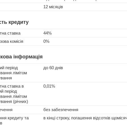
12 місяців
сть кредиту
тна ставка
44%
ова комісія
0%
кова інформація
ий період
до 60 днів
вання лімітом
ування
тна ставка в
0,01%
ий період
вання лімітом
вання (річних)
ечення
без забезпечення
ння кредиту та
в кінці строку, погашення відсотків щоміся
ів