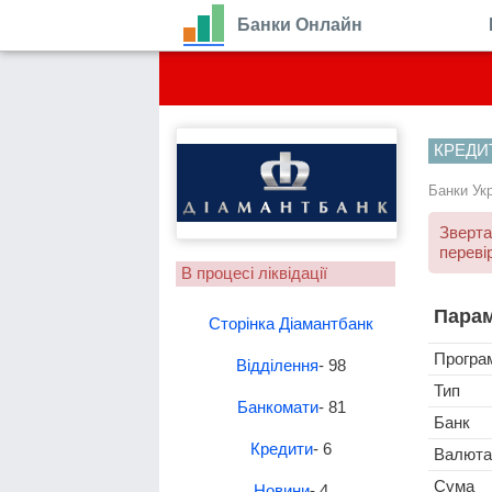
Банки Онлайн
КРЕДИ
Банки Ук
Зверта
переві
В процесі ліквідації
Парам
Сторінка Діамантбанк
Програ
Відділення
- 98
Тип
Банкомати
- 81
Банк
Кредити
- 6
Валюта
Сума
Новини
- 4