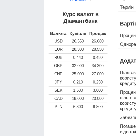
Термін
Курс валют в
Діамантбанк
Варті
Валюта
Купівля
Продаж
Процен
USD
26.550
26.680
Однораз
EUR
28.300
28.550
RUB
0.440
0.480
Додат
GBP
32.000
34.300
Пільгов
CHF
25.000
27.000
користу
JPY
0.210
0.250
кредит
SEK
1.500
3.000
Процен
пільгов
CAD
19.000
20.000
користу
PLN
6.300
6.800
кредиту
Забезп
Погаше
відсотк