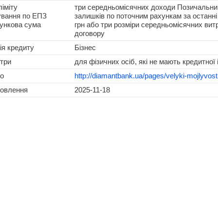
ліміту
три середньомісячних доходи Позичальни
ування по ЕПЗ
залишків по поточним рахункам за останні 
хункова сума
грн або три розміри середньомісячних вит
договору
ія кредиту
Бізнес
три
для фізичних осіб, які не мають кредитної і
о
http://diamantbank.ua/pages/velyki-mojlyvost
новлення
2025-11-18