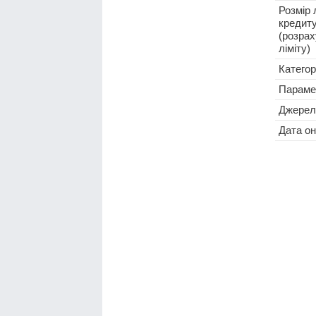
Розмір 
кредит
(розра
ліміту)
Категор
Параме
Джерел
Дата о