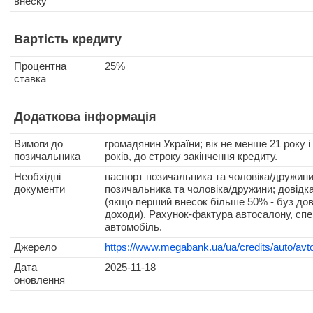
внеску
Вартість кредиту
Процентна
25%
ставка
Додаткова інформація
Вимоги до
громадянин України; вік не менше 21 року і
позичальника
років, до строку закінчення кредиту.
Необхідні
паспорт позичальника та чоловіка/дружини
документи
позичальника та чоловіка/дружини; довідк
(якщо перший внесок більше 50% - буз дов
доходи). Рахунок-фактура автосалону, спе
автомобіль.
Джерело
https://www.megabank.ua/ua/credits/auto/av
Дата
2025-11-18
оновлення