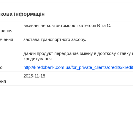
кова інформація
вживані легкові автомобілі категорії В та C.
ування
ечення
застава транспортного засобу.
у
даний продукт передбачає змінну відсоткову ставку 
кредитування.
о
http://kredobank.com.ua/for_private_clients/credits/kre
2025-11-18
ння