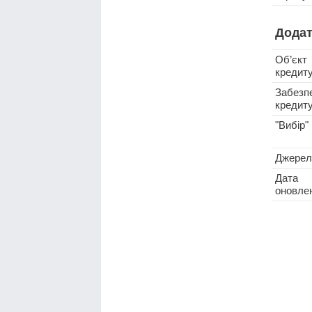
Додат
Об’єкт
кредит
Забезп
кредит
"Вибір"
Джерел
Дата
оновле