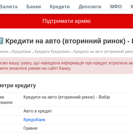
Валюта
Банки
Кредити
Депозити
МФО
Підтримати армію
Кредити на авто (вторинний ринок) -
Т
раїни
→
Кредобанк
→
Кредити Кредобанк
→
Кредити на авто (вторинний рино
ємо вашу увагу, що наведена інформація про кредит втратила а
рити оновлені умови на сайті банку.
етри кредиту
ма
Кредити на авто (вторинний ринок) - Вибір
ування
Авто в кредит
Кредобанк
Гривня