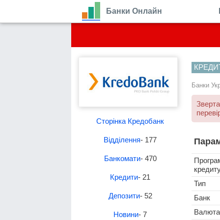
Банки Онлайн
КРЕДИ
Банки Ук
Зверта
переві
Сторінка Кредобанк
Відділення
- 177
Парам
Банкомати
- 470
Програ
кредит
Кредити
- 21
Тип
Депозити
- 52
Банк
Валюта
Новини
- 7