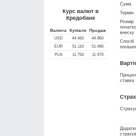
Сума
Курс валют в
Термін
Кредобанк
Розмір
початко
Валюта
Купівля
Продаж
внеску
USD
44.460
44.860
Спосіб
EUR
51.110
51.490
погаше
PLN
11.750
11.970
Варті
Процен
ставка
Страх
Страху
Додатк
страху