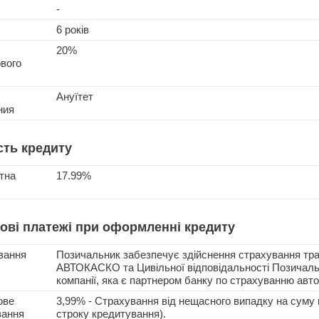
-
6 років
20%
вого
Ануїтет
ния
сть кредиту
тна
17.99%
ові платежі при оформленні кредиту
вання
Позичальник забезпечує здійснення страхування тра
АВТОКАСКО та Цивільної відповідальності Позичаль
компанії, яка є партнером банку по страхуванню автом
ове
3,99% - Страхування від нещасного випадку на суму 
вання
строку кредитування).