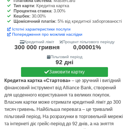
Платіжна система
:
Mastercard
Тип карти
:
Кредитна картка
Процентна ставка
:
3.00%
Кешбек
:
30.00%
Щомісячний платіж
:
5% від кредитної заборгованості
Істотні характеристики послуги
Попередження про можливі наслідки
Кредитний ліміт
Процент пільгового періоду
300 000 гривня
0,00001%
Пільговий період
92 дні
Замовити картку
Кредитна картка «Стартова»
– це зручний і вигідний
фінансовий інструмент від Alliance Bank, створений
для щоденного користування та великих покупок.
Власник картки може отримати кредитний ліміт до 300
тисяч гривень. Найбільша перевага – це тривалий
пільговий період. На розрахунки в торговельній мережі
та інтернеті діє грейс-період до 92 днів, а на зняття