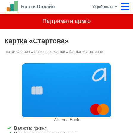
Банки Онлайн
Українська
▼
Підтримати армію
Картка «Стартова»
Банки Онлайн
→
Банківські картки
→
Картка «Стартова»
Alliance Bank
Валюта
:
гривня