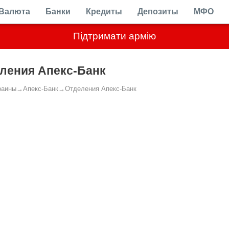
Валюта
Банки
Кредиты
Депозиты
МФО
Підтримати армію
ления Апекс-Банк
раины
→
Апекс-Банк
→
Отделения Апекс-Банк