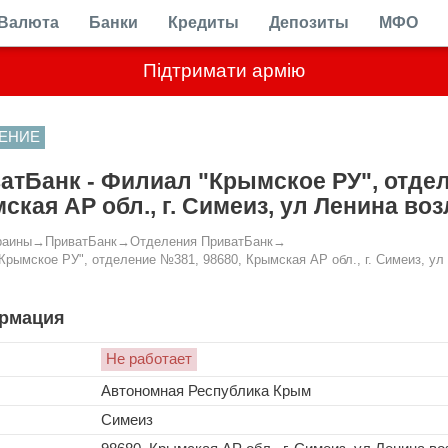
Валюта
Банки
Кредиты
Депозиты
МФО
Підтримати армію
ЕНИЕ
атБанк - Филиал "Крымское РУ", отдел
ская АР обл., г. Симеиз, ул Ленина во
раины
→
ПриватБанк
→
Отделения ПриватБанк
→
Крымское РУ", отделение №381, 98680, Крымская АР обл., г. Симеиз, ул
рмация
Не работает
Автономная Республика Крым
Симеиз