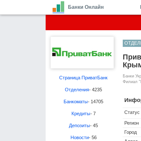
Банки Онлайн
ОТДЕЛ
Прив
Крым
Банки Ук
Страница ПриватБанк
Филиал "
Отделения
- 4235
Инфо
Банкоматы
- 14705
Статус
Кредиты
- 7
Регион
Депозиты
- 45
Город
Новости
- 56