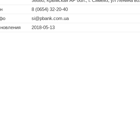
98680, Крымская АР обл., г. Симеиз, ул Ленина в
н
8 (0654) 32-20-40
нфо
si@pbank.com.ua
бновления
2018-05-13