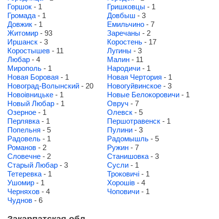
Горшок
- 1
Гришковцы
- 1
Громада
- 1
Довбыш
- 3
Довжик
- 1
Емильчино
- 7
Житомир
- 93
Заречаны
- 2
Иршанск
- 3
Коростень
- 17
Коростышев
- 11
Лугины
- 3
Любар
- 4
Малин
- 11
Мирополь
- 1
Народичи
- 1
Новая Боровая
- 1
Новая Чертория
- 1
Новоград-Волынский
- 20
Новогуйвинское
- 3
Новоівницьке
- 1
Новые Белокоровичи
- 1
Новый Любар
- 1
Овруч
- 7
Озерное
- 1
Олевск
- 5
Перлявка
- 1
Першотравенск
- 1
Попельня
- 5
Пулини
- 3
Радовель
- 1
Радомышль
- 5
Романов
- 2
Ружин
- 7
Словечне
- 2
Станишовка
- 3
Старый Любар
- 3
Сусли
- 1
Тетеревка
- 1
Троковичі
- 1
Ушомир
- 1
Хорошів
- 4
Черняхов
- 4
Чоповичи
- 1
Чуднов
- 6