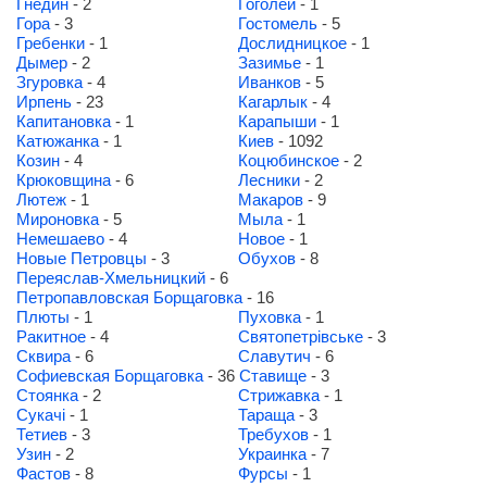
Гнедин
- 2
Гоголей
- 1
Гора
- 3
Гостомель
- 5
Гребенки
- 1
Дослидницкое
- 1
Дымер
- 2
Зазимье
- 1
Згуровка
- 4
Иванков
- 5
Ирпень
- 23
Кагарлык
- 4
Капитановка
- 1
Карапыши
- 1
Катюжанка
- 1
Киев
- 1092
Козин
- 4
Коцюбинское
- 2
Крюковщина
- 6
Лесники
- 2
Лютеж
- 1
Макаров
- 9
Мироновка
- 5
Мыла
- 1
Немешаево
- 4
Новое
- 1
Новые Петровцы
- 3
Обухов
- 8
Переяслав-Хмельницкий
- 6
Петропавловская Борщаговка
- 16
Плюты
- 1
Пуховка
- 1
Ракитное
- 4
Святопетрівське
- 3
Сквира
- 6
Славутич
- 6
Софиевская Борщаговка
- 36
Ставище
- 3
Стоянка
- 2
Стрижавка
- 1
Сукачі
- 1
Тараща
- 3
Тетиев
- 3
Требухов
- 1
Узин
- 2
Украинка
- 7
Фастов
- 8
Фурсы
- 1