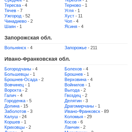
Тересва
- 4
Терново
- 1
Тячев
- 7
Угля
- 1
Ужгород
- 52
Хуст
- 11
Чинадиево
- 2
Чоп
- 4
Шаян
- 1
Ясиня
- 4
Запорожская обл.
Вольнянск
- 4
Запорожье
- 211
Ивано-Франковская обл.
Богородчаны
- 4
Болехов
- 4
Большевцы
- 1
Брошнев
- 1
Брошнев-Осада
- 2
Верховина
- 4
Вовчинец
- 1
Войнилов
- 1
Ворохта
- 2
Выгода
- 2
Галич
- 4
Гвоздец
- 2
Городенка
- 5
Делятин
- 3
Долина
- 15
Драгомирчаны
- 1
Заболотов
- 3
Ивано-Франковск
- 89
Калуш
- 24
Коломыя
- 29
Коршев
- 1
Косов
- 6
Криховцы
- 2
Ланчин
- 2