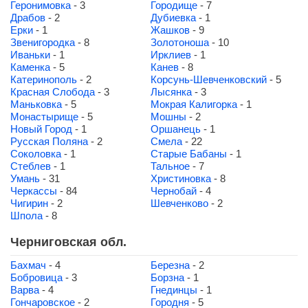
Геронимовка
- 3
Городище
- 7
Драбов
- 2
Дубиевка
- 1
Ерки
- 1
Жашков
- 9
Звенигородка
- 8
Золотоноша
- 10
Иваньки
- 1
Ирклиев
- 1
Каменка
- 5
Канев
- 8
Катеринополь
- 2
Корсунь-Шевченковский
- 5
Красная Слобода
- 3
Лысянка
- 3
Маньковка
- 5
Мокрая Калигорка
- 1
Монастырище
- 5
Мошны
- 2
Новый Город
- 1
Оршанець
- 1
Русская Поляна
- 2
Смела
- 22
Соколовка
- 1
Старые Бабаны
- 1
Стеблев
- 1
Тальное
- 7
Умань
- 31
Христиновка
- 8
Черкассы
- 84
Чернобай
- 4
Чигирин
- 2
Шевченково
- 2
Шпола
- 8
Черниговская обл.
Бахмач
- 4
Березна
- 2
Бобровица
- 3
Борзна
- 1
Варва
- 4
Гнединцы
- 1
Гончаровское
- 2
Городня
- 5