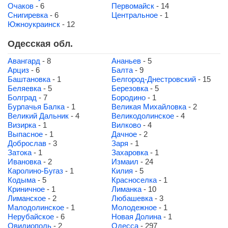
Очаков
- 6
Первомайск
- 14
Снигиревка
- 6
Центральное
- 1
Южноукраинск
- 12
Одесская обл.
Авангард
- 8
Ананьев
- 5
Арциз
- 6
Балта
- 9
Баштановка
- 1
Белгород-Днестровский
- 15
Беляевка
- 5
Березовка
- 5
Болград
- 7
Бородино
- 1
Бурлачья Балка
- 1
Великая Михайловка
- 2
Великий Дальник
- 4
Великодолинское
- 4
Визирка
- 1
Вилково
- 4
Выпасное
- 1
Дачное
- 2
Доброслав
- 3
Заря
- 1
Затока
- 1
Захаровка
- 1
Ивановка
- 2
Измаил
- 24
Каролино-Бугаз
- 1
Килия
- 5
Кодыма
- 5
Красноселка
- 1
Криничное
- 1
Лиманка
- 10
Лиманское
- 2
Любашевка
- 3
Малодолинское
- 1
Молодежное
- 1
Нерубайское
- 6
Новая Долина
- 1
Овидиополь
- 2
Одесса
- 297