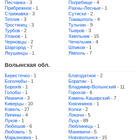
Песчанка
- 3
Погребище
- 4
Прибрежное
- 1
Рахны-Лесные
- 1
Стрижавка
- 3
Сутиски
- 2
Теплик
- 3
Томашполь
- 4
Тростянец
- 3
Тульчин
- 9
Турбов
- 2
Тывров
- 3
Уланов
- 1
Хмельник
- 15
Черновцы
- 2
Чечельник
- 4
Шаргород
- 7
Шпиков
- 1
Якушинцы
- 1
Ямполь
- 7
Волынская обл.
Берестечко
- 1
Благодатное
- 2
Боголюбы
- 1
Боратин
- 1
Борохів
- 1
Владимир-Волынский
- 11
Голобы
- 1
Горохов
- 6
Иваничи
- 3
Камень-Каширский
- 7
Киверцы
- 10
Княгининок
- 1
Ковель
- 27
Колки
- 2
Липины
- 4
Локачи
- 5
Луков
- 1
Луцк
- 89
Любешов
- 6
Люблинець
- 1
Любомль
- 5
Маневичи
- 5
Марьяновка
- 1
Нововолынск
- 15