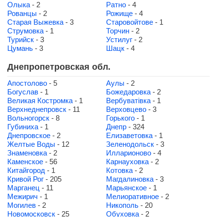
Олыка
- 2
Ратно
- 4
Рованцы
- 2
Рожище
- 4
Старая Выжевка
- 3
Старовойтове
- 1
Струмовка
- 1
Торчин
- 2
Турийск
- 3
Устилуг
- 2
Цумань
- 3
Шацк
- 4
Днепропетровская обл.
Апостолово
- 5
Аулы
- 2
Богуслав
- 1
Божедаровка
- 2
Великая Костромка
- 1
Вербуватівка
- 1
Верхнеднепровск
- 11
Верховцево
- 3
Вольногорск
- 8
Горького
- 1
Губиниха
- 1
Днепр
- 324
Днепровское
- 2
Елизаветовка
- 1
Желтые Воды
- 12
Зеленодольск
- 3
Знаменовка
- 2
Илларионово
- 4
Каменское
- 56
Карнауховка
- 2
Китайгород
- 1
Котовка
- 2
Кривой Рог
- 205
Магдалиновка
- 3
Марганец
- 11
Марьянское
- 1
Межирич
- 1
Мелиоративное
- 2
Могилев
- 2
Никополь
- 20
Новомосковск
- 25
Обуховка
- 2