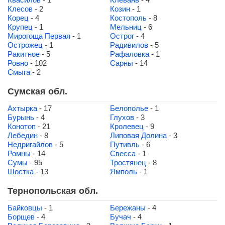
Клесов
- 2
Козин
- 1
Корец
- 4
Костополь
- 8
Крупец
- 1
Мельниц
- 6
Мирогоща Первая
- 1
Острог
- 4
Острожец
- 1
Радивилов
- 5
Ракитное
- 5
Рафаловка
- 1
Ровно
- 102
Сарны
- 14
Смыга
- 2
Сумская обл.
Ахтырка
- 17
Белополье
- 1
Бурынь
- 4
Глухов
- 3
Конотоп
- 21
Кролевец
- 9
Лебедин
- 8
Липовая Долина
- 3
Недригайлов
- 5
Путивль
- 6
Ромны
- 14
Свесса
- 1
Сумы
- 95
Тростянец
- 8
Шостка
- 13
Ямполь
- 1
Тернопольская обл.
Байковцы
- 1
Бережаны
- 4
Борщев
- 4
Бучач
- 4