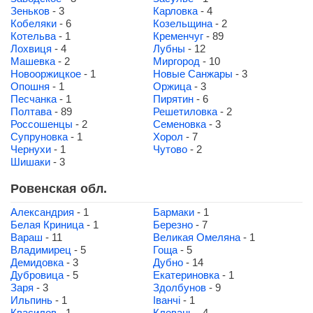
Зеньков
- 3
Карловка
- 4
Кобеляки
- 6
Козельщина
- 2
Котельва
- 1
Кременчуг
- 89
Лохвиця
- 4
Лубны
- 12
Машевка
- 2
Миргород
- 10
Новооржицкое
- 1
Новые Санжары
- 3
Опошня
- 1
Оржица
- 3
Песчанка
- 1
Пирятин
- 6
Полтава
- 89
Решетиловка
- 2
Россошенцы
- 2
Семеновка
- 3
Супруновка
- 1
Хорол
- 7
Чернухи
- 1
Чутово
- 2
Шишаки
- 3
Ровенская обл.
Александрия
- 1
Бармаки
- 1
Белая Криница
- 1
Березно
- 7
Вараш
- 11
Великая Омеляна
- 1
Владимирец
- 5
Гоща
- 5
Демидовка
- 3
Дубно
- 14
Дубровица
- 5
Екатериновка
- 1
Заря
- 3
Здолбунов
- 9
Ильпинь
- 1
Іванчі
- 1
Квасилов
- 1
Клевань
- 4