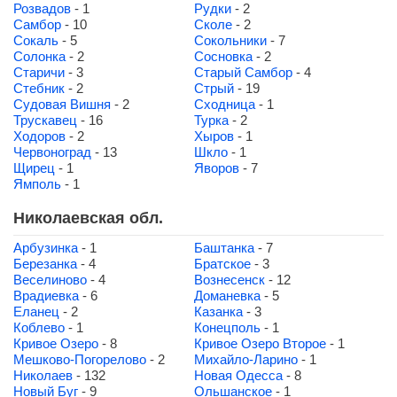
Розвадов
- 1
Рудки
- 2
Самбор
- 10
Сколе
- 2
Сокаль
- 5
Сокольники
- 7
Солонка
- 2
Сосновка
- 2
Старичи
- 3
Старый Самбор
- 4
Стебник
- 2
Стрый
- 19
Судовая Вишня
- 2
Сходница
- 1
Трускавец
- 16
Турка
- 2
Ходоров
- 2
Хыров
- 1
Червоноград
- 13
Шкло
- 1
Щирец
- 1
Яворов
- 7
Ямполь
- 1
Николаевская обл.
Арбузинка
- 1
Баштанка
- 7
Березанка
- 4
Братское
- 3
Веселиново
- 4
Вознесенск
- 12
Врадиевка
- 6
Доманевка
- 5
Еланец
- 2
Казанка
- 3
Коблево
- 1
Конецполь
- 1
Кривое Озеро
- 8
Кривое Озеро Второе
- 1
Мешково-Погорелово
- 2
Михайло-Ларино
- 1
Николаев
- 132
Новая Одесса
- 8
Новый Буг
- 9
Ольшанское
- 1