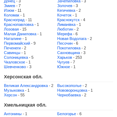
Донец
- 3
Зачепиловка
- 3
Змиев
- 7
Золочев
- 3
Изюм
- 11
Кегичевка
- 2
Коломак
- 1
Кочеток
- 1
Красноград
- 11
Краснокутск
- 4
Краснопавловка
- 1
Лиманівка
- 1
Лозовая
- 15
Люботин
- 2
Малая Даниловка
- 1
Мерефа
- 6
Наталине
- 1
Новая Водолага
- 2
Первомайский
- 9
Песочин
- 6
Печенеги
- 2
Покотиловка
- 2
Савинцы
- 1
Сахновщина
- 3
Солоницевка
- 5
Харьков
- 253
Чкаловское
- 1
Чугуев
- 7
Шевченково
- 3
Южное
- 1
Херсонская обл.
Великая Александровка
- 2
Высокополье
- 2
Музыковка
- 1
Нововоронцовка
- 1
Херсон
- 55
Чернобаевка
- 2
Хмельницкая обл.
Антонины
- 1
Белогорье
- 6