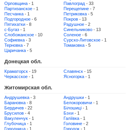
Орловщина
- 1
Павлоград
- 33
Партизанское
- 1
Перещепине
- 7
Песчанка
- 1
Петриковка
- 5
Подгородное
- 6
Покров
- 13
Пятихатки
- 8
Радушное
- 2
с-Бугаз
- 1
Синельниково
- 13
Слобожанское
- 10
Соленое
- 6
Софиевка
- 3
Сурско-Литовское
- 1
Терновка
- 7
Томаковка
- 5
Царичанка
- 5
Донецкая обл.
Краматорск
- 19
Славянск
- 15
Черкасское
- 1
Ясногорка
- 1
Житомирская обл.
Андрушевка
- 3
Андрушки
- 1
Барановка
- 8
Белокоровичи
- 1
Бердичев
- 22
Білошиці
- 1
Брусилов
- 4
Бэхи
- 1
Вакуленчук
- 1
Галіївка
- 1
Глубочица
- 1
Головине
- 2
Городница
- 1
Городок
- 1