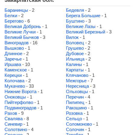
Закарпатская обл.
Баранинцы
- 2
Бедевля
- 2
Белки
- 2
Берега Большие
- 1
Берегово
- 6
Буштино
- 3
Великая Добронь
- 1
Великие Лазы
- 1
Великие Лучки
- 1
Великий Березный
- 3
Великий Бычков
- 3
Вилок
- 1
Виноградов
- 16
Воловец
- 2
Вышково
- 1
Грушево
- 2
Длинное
- 2
Дубовое
- 2
Заречье
- 1
Ильница
- 2
Иршава
- 10
Калины
- 1
Каменское
- 1
Карпаты
- 1
Керецки
- 1
Клячаново
- 1
Колочава
- 2
Межгорье
- 7
Мукачево
- 33
Нересница
- 3
Нижние Ворота
- 1
Ольховцы
- 1
Оноковцы
- 1
Перечин
- 4
Пийтерфолво
- 1
Пилипец
- 1
Подвиноградов
- 1
Ракошино
- 1
Рахов
- 9
Розовка
- 1
Свалява
- 8
Сельцо
- 1
Синевир
- 1
Соломоново
- 1
Солотвино
- 4
Солочин
- 1
Среднее
- 2
Теребля
- 1