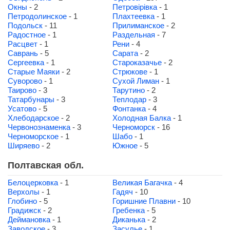
Окны
- 2
Петровірівка
- 1
Петродолинское
- 1
Плахтеевка
- 1
Подольск
- 11
Прилиманское
- 2
Радостное
- 1
Раздельная
- 7
Расцвет
- 1
Рени
- 4
Саврань
- 5
Сарата
- 2
Сергеевка
- 1
Староказачье
- 2
Старые Маяки
- 2
Стрюкове
- 1
Суворово
- 1
Сухой Лиман
- 1
Таирово
- 3
Тарутино
- 2
Татарбунары
- 3
Теплодар
- 3
Усатово
- 5
Фонтанка
- 4
Хлебодарское
- 2
Холодная Балка
- 1
Червонознаменка
- 3
Черноморск
- 16
Черноморское
- 1
Шабо
- 1
Ширяево
- 2
Южное
- 5
Полтавская обл.
Белоцерковка
- 1
Великая Багачка
- 4
Верхолы
- 1
Гадяч
- 10
Глобино
- 5
Горишние Плавни
- 10
Градижск
- 2
Гребенка
- 5
Деймановка
- 1
Диканька
- 2
Заводское
- 3
Засулье
- 1