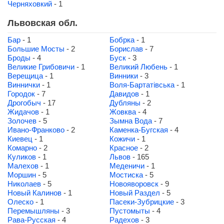
Черняховкий
- 1
Львовская обл.
Бар
- 1
Бобрка
- 1
Большие Мосты
- 2
Борислав
- 7
Броды
- 4
Буск
- 3
Великие Грибовичи
- 1
Великий Любень
- 1
Верещица
- 1
Винники
- 3
Виннички
- 1
Воля-Бартатівська
- 1
Городок
- 7
Давидов
- 1
Дрогобыч
- 17
Дубляны
- 2
Жидачов
- 1
Жовква
- 4
Золочев
- 5
Зымна Вода
- 7
Ивано-Франково
- 2
Каменка-Бугская
- 4
Киевец
- 1
Кожичи
- 1
Комарно
- 2
Красное
- 2
Куликов
- 1
Львов
- 165
Малехов
- 1
Меденичи
- 1
Моршин
- 5
Мостиска
- 5
Николаев
- 5
Новояворовск
- 9
Новый Калинов
- 1
Новый Раздел
- 5
Олеско
- 1
Пасеки-Зубрицкие
- 3
Перемышляны
- 3
Пустомыты
- 4
Рава-Русская
- 4
Радехов
- 3