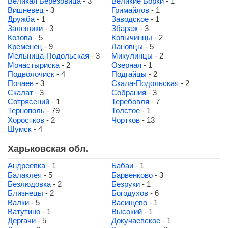
Великая Березовица
- 3
Великие Борки
- 1
Вишневец
- 3
Гримайлов
- 1
Дружба
- 1
Заводское
- 1
Залещики
- 3
Збараж
- 3
Козова
- 5
Копычинцы
- 2
Кременец
- 9
Лановцы
- 5
Мельница-Подольская
- 3
Микулинцы
- 2
Монастыриска
- 2
Озерная
- 1
Подволочиск
- 4
Подгайцы
- 2
Почаев
- 3
Скала-Подольская
- 2
Скалат
- 3
Собрания
- 3
Сотрясений
- 1
Теребовля
- 7
Тернополь
- 79
Толстое
- 1
Хоростков
- 2
Чортков
- 13
Шумск
- 4
Харьковская обл.
Андреевка
- 1
Бабаи
- 1
Балаклея
- 5
Барвенково
- 3
Безлюдовка
- 2
Безруки
- 1
Близнецы
- 2
Богодухов
- 6
Валки
- 5
Васищево
- 1
Ватутино
- 1
Высокий
- 1
Дергачи
- 5
Докучаевское
- 1