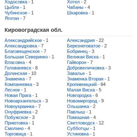
Ходосовка
- 1
Хотел
- 2
Цыбли
- 1
Чабаны
- 4
Чубинское
- 1
Шкаровка
- 1
Яготин
- 7
Кировоградская обл.
Александрийское
- 1
Александрия
- 22
Александровка
- 7
Березнеговатое
- 2
Благовещенское
- 7
Бобринец
- 3
Большая Северинко
- 1
Великая Виска
- 1
Власовка
- 4
Гайворон
- 7
Голованевск
- 8
Добровеличковка
- 3
Долинская
- 10
Завалье
- 1
Знаменка
- 7
Знаменка Вторая
- 1
Компанеевка
- 3
Кропивницкий
- 84
Лесное
- 1
Малая Виска
- 5
Новая Прага
- 1
Новгородка
- 6
Новоархангельск
- 3
Новомиргород
- 9
Новоукраинка
- 7
Ольшанка
- 2
Онуфриевка
- 2
Павлыш
- 1
Побужское
- 3
Помошная
- 4
Приютовка
- 1
Светловодск
- 12
Смолино
- 4
Субботцы
- 1
Торговица
- 1
Устиновка
- 1