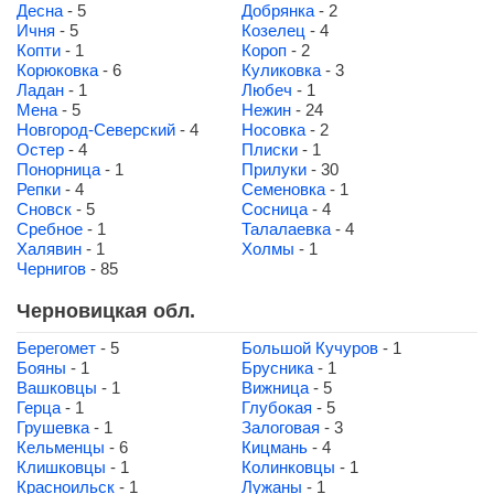
Десна
- 5
Добрянка
- 2
Ичня
- 5
Козелец
- 4
Копти
- 1
Короп
- 2
Корюковка
- 6
Куликовка
- 3
Ладан
- 1
Любеч
- 1
Мена
- 5
Нежин
- 24
Новгород-Северский
- 4
Носовка
- 2
Остер
- 4
Плиски
- 1
Понорница
- 1
Прилуки
- 30
Репки
- 4
Семеновка
- 1
Сновск
- 5
Сосница
- 4
Сребное
- 1
Талалаевка
- 4
Халявин
- 1
Холмы
- 1
Чернигов
- 85
Черновицкая обл.
Берегомет
- 5
Большой Кучуров
- 1
Бояны
- 1
Брусника
- 1
Вашковцы
- 1
Вижница
- 5
Герца
- 1
Глубокая
- 5
Грушевка
- 1
Залоговая
- 3
Кельменцы
- 6
Кицмань
- 4
Клишковцы
- 1
Колинковцы
- 1
Красноильск
- 1
Лужаны
- 1