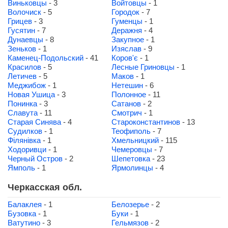
Виньковцы
- 3
Войтовцы
- 1
Волочиск
- 5
Городок
- 7
Грицев
- 3
Гуменцы
- 1
Гусятин
- 7
Деражня
- 4
Дунаевцы
- 8
Закупное
- 1
Зеньков
- 1
Изяслав
- 9
Каменец-Подольский
- 41
Коров'є
- 1
Красилов
- 5
Лесные Гриновцы
- 1
Летичев
- 5
Маков
- 1
Меджибож
- 1
Нетешин
- 6
Новая Ушица
- 3
Полонное
- 11
Понинка
- 3
Сатанов
- 2
Славута
- 11
Смотрич
- 1
Старая Синява
- 4
Староконстантинов
- 13
Судилков
- 1
Теофиполь
- 7
Філянівка
- 1
Хмельницкий
- 115
Ходоривци
- 1
Чемеровцы
- 7
Черный Остров
- 2
Шепетовка
- 23
Ямполь
- 1
Ярмолинцы
- 4
Черкасская обл.
Балаклея
- 1
Белозерье
- 2
Бузовка
- 1
Буки
- 1
Ватутино
- 3
Гельмязов
- 2