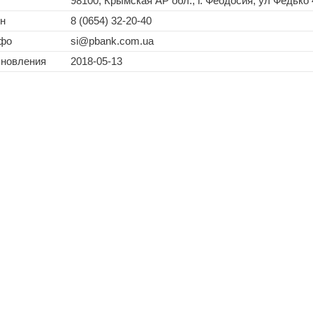
98100, Крымская АР обл., г. Феодосия, ул Федько 
н
8 (0654) 32-20-40
нфо
si@pbank.com.ua
бновления
2018-05-13