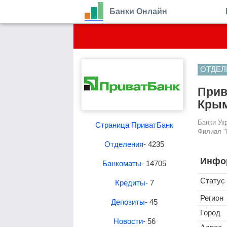
Банки Онлайн
ОТДЕЛ
Прив
Крым
Банки Ук
Страница ПриватБанк
Филиал "
Отделения
- 4235
Инфо
Банкоматы
- 14705
Статус
Кредиты
- 7
Регион
Депозиты
- 45
Город
Новости
- 56