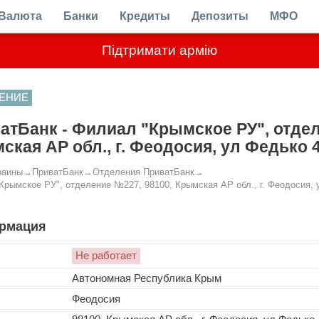
Валюта
Банки
Кредиты
Депозиты
МФО
Підтримати армію
ЕНИЕ
атБанк - Филиал "Крымское РУ", отдел
ская АР обл., г. Феодосия, ул Федько 
раины
→
ПриватБанк
→
Отделения ПриватБанк
→
Крымское РУ", отделение №227, 98100, Крымская АР обл., г. Феодосия, 
рмация
Не работает
Автономная Республика Крым
Феодосия