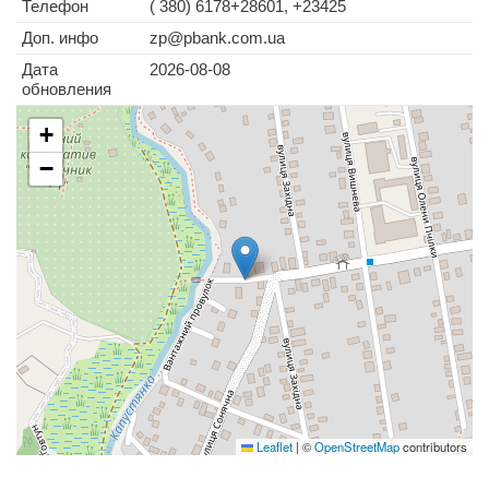
Телефон
( 380) 6178+28601, +23425
Доп. инфо
zp@pbank.com.ua
Дата
2026-08-08
обновления
+
−
Leaflet
|
©
OpenStreetMap
contributors