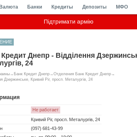
Валюта
Банки
Кредиты
Депозиты
МФО
Підтримати армію
ЕНИЕ
 Кредит Днепр - Відділення Дзержинське
лургів, 24
раины
→
Банк Кредит Днепр
→
Отделения Банк Кредит Днепр
→
я Дзержинське, Кривий Ріг, просп. Металургів, 24
рмация
Не работает
Кривий Ріг, просп. Металургів, 24
н
(097) 681-43-99