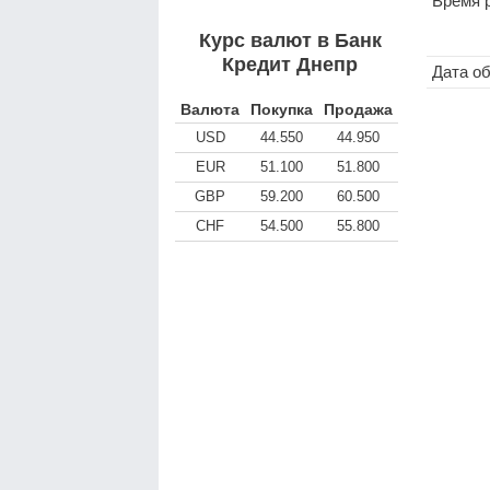
Время 
Курс валют в Банк
Кредит Днепр
Дата о
Валюта
Покупка
Продажа
USD
44.550
44.950
EUR
51.100
51.800
GBP
59.200
60.500
CHF
54.500
55.800