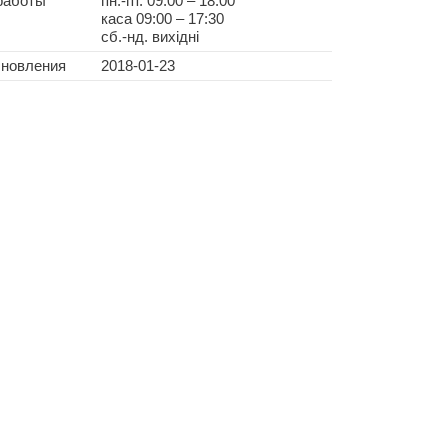
работы
пн.-пт. 09:00 – 18:00
каса 09:00 – 17:30
сб.-нд. вихідні
бновления
2018-01-23